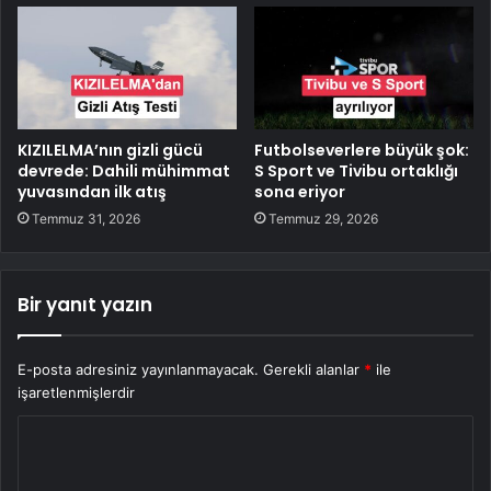
KIZILELMA’nın gizli gücü
Futbolseverlere büyük şok:
devrede: Dahili mühimmat
S Sport ve Tivibu ortaklığı
yuvasından ilk atış
sona eriyor
Temmuz 31, 2026
Temmuz 29, 2026
Bir yanıt yazın
E-posta adresiniz yayınlanmayacak.
Gerekli alanlar
*
ile
işaretlenmişlerdir
Y
o