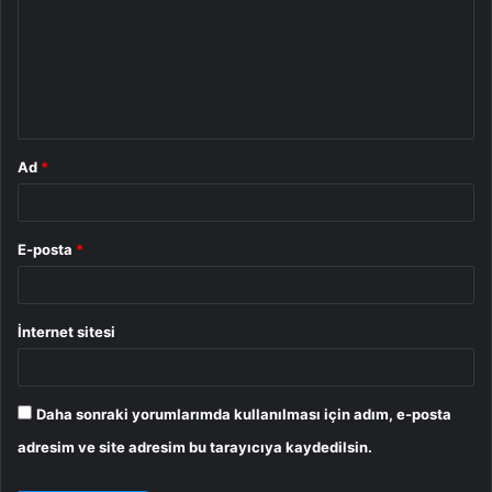
r
u
m
*
Ad
*
E-posta
*
İnternet sitesi
Daha sonraki yorumlarımda kullanılması için adım, e-posta
adresim ve site adresim bu tarayıcıya kaydedilsin.