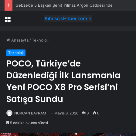
Gebze’de 5 Başkan Şehit Yılmaz Argon Caddesi’nde
Menü
Anasayfa
/
Teknoloji
Teknoloji
POCO, Türkiye’de
Düzenlediği İlk Lansmanla
Yeni POCO X8 Pro Serisi’ni
Satışa Sundu
NURCAN BAYRAM
Mayıs 8, 2026
0
0
5 dakika okuma süresi