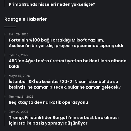
Primo Brands hisseleri neden yükselişte?
Rastgele Haberler
Ekim 29, 2025
Forte’nin %100 bağlı ortaklığı Milsoft Yazılım,
Aselsan’ın bir yurtdışı projesi kapsamında sipariş aldı
Eylül 12, 2025
ABD’de Ağustos’ta üretici fiyatları beklentilerin altında
kaldı
Mayıs 15, 2026
İstanbul İSKİ su kesintisi! 20-21 Nisan İstanbul’da su
kesintisi ne zaman bitecek, sular ne zaman gelecek?
Temmuz 21, 2026
Beşiktaş’ta dev narkotik operasyonu
Ekim 27, 2025
Trump, Filistinli lider Barguti’nin serbest bırakılması
için İsrail’e baskı yapmayı düşünüyor