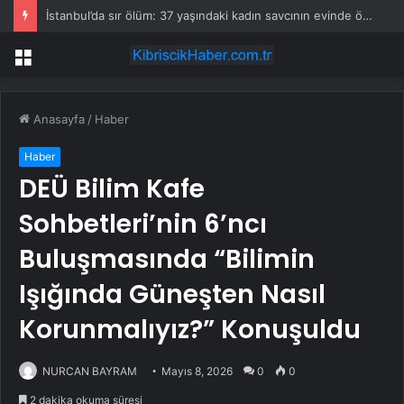
İstanbul’da sır ölüm: 37 yaşındaki kadın savcının evinde ölü bulundu!
Menü
Anasayfa
/
Haber
Haber
DEÜ Bilim Kafe
Sohbetleri’nin 6’ncı
Buluşmasında “Bilimin
Işığında Güneşten Nasıl
Korunmalıyız?” Konuşuldu
NURCAN BAYRAM
Mayıs 8, 2026
0
0
2 dakika okuma süresi