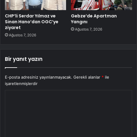
CHP’li Serdar Yılmaz ve
Gebze’de Apartman
Sinan Hano’dan OGC’ye
Yangını
ziyaret
Ağustos 7, 2026
Ağustos 7, 2026
Bir yanıt yazın
E-posta adresiniz yayınlanmayacak.
Gerekli alanlar
*
ile
işaretlenmişlerdir
Y
o
r
u
m