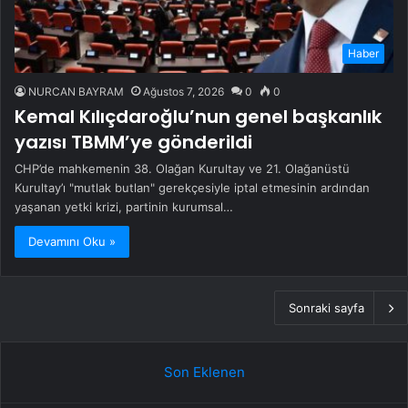
Haber
NURCAN BAYRAM
Ağustos 7, 2026
0
0
Kemal Kılıçdaroğlu’nun genel başkanlık
yazısı TBMM’ye gönderildi
CHP’de mahkemenin 38. Olağan Kurultay ve 21. Olağanüstü
Kurultay’ı "mutlak butlan" gerekçesiyle iptal etmesinin ardından
yaşanan yetki krizi, partinin kurumsal…
Devamını Oku »
Sonraki sayfa
Son Eklenen