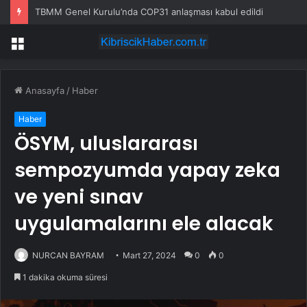
TBMM Genel Kurulu’nda COP31 anlaşması kabul edildi
Menü
Anasayfa
/
Haber
Haber
ÖSYM, uluslararası
sempozyumda yapay zeka
ve yeni sınav
uygulamalarını ele alacak
NURCAN BAYRAM
Mart 27, 2024
0
0
1 dakika okuma süresi