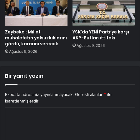
Zeybekci: Millet
YSK’da YENİ Parti’ye karşı
muhalefetin yolsuzluklarını
AKP-Butlan ittifakı
gördü, kararını verecek
Ağustos 9, 2026
Ağustos 9, 2026
Bir yanıt yazın
E-posta adresiniz yayınlanmayacak.
Gerekli alanlar
*
ile
işaretlenmişlerdir
Y
o
r