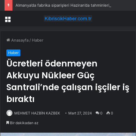
Almanya’da fabrika siparişleri Haziran’da tahminleri aştı
Menü
Anasayfa
/
Haber
Haber
Ücretleri ödenmeyen
Akkuyu Nükleer Güç
Santrali’nde çalışan işçiler iş
bıraktı
MEHMET HAZBİN KAZBEK
Mart 27, 2024
0
0
Bir dakikadan az