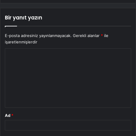
Bir yanıt yazın
E-posta adresiniz yayınlanmayacak.
Gerekli alanlar
*
ile
işaretlenmişlerdir
Y
o
r
u
m
*
Ad
*