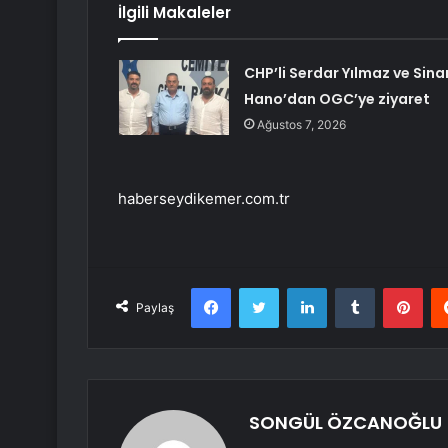
İlgili Makaleler
CHP’li Serdar Yılmaz ve Sina
Hano’dan OGC’ye ziyaret
Ağustos 7, 2026
haberseydikemer.com.tr
Facebook
Twitter
LinkedIn
Tumblr
Pint
Paylaş
SONGÜL ÖZCANOĞLU