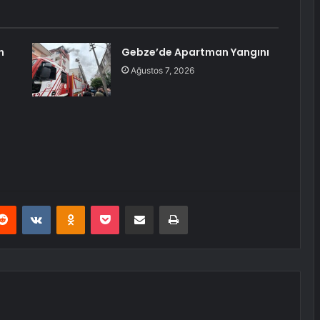
n
Gebze’de Apartman Yangını
Ağustos 7, 2026
erest
Reddit
VKontakte
Odnoklassniki
Pocket
E-Posta ile paylaş
Yazdır