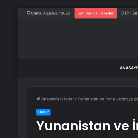
CHP’li S
Cuma, Ağustos 7 2026
Son Dakika Haberleri
ANASAY
Anasayfa
/
Haber
/
Yunanistan ve İran’a kaçmaya çal
Haber
Yunanistan ve 