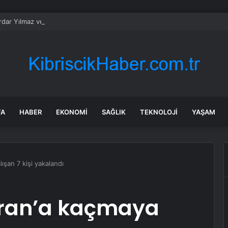
erdar Yılmaz ve Sinan Hano’dan OGC’ye ziyaret
FA
HABER
EKONOMI
SAĞLIK
TEKNOLOJI
YAŞAM
ışan 7 kişi yakalandı
İran’a kaçmaya