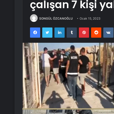
çalışan 7 kişi y
SONGÜL ÖZCANOĞLU
Ocak 15, 2023
Facebook
Twitter
LinkedIn
Tumblr
Pinterest
Reddit