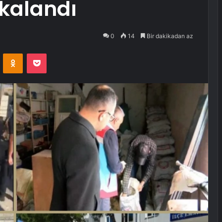
akalandı
0
14
Bir dakikadan az
VKontakte
Odnoklassniki
Pocket