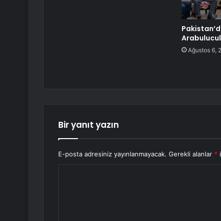
Pakistan’d
Arabulucu
Ağustos 6, 
Bir yanıt yazın
E-posta adresiniz yayınlanmayacak.
Gerekli alanlar
*
i
Y
o
r
u