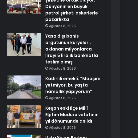
şirketine ortak oluyor:
Dünyanın en büyük
petrol şirketi askerlerle
pazarlıkta
Ağustos 8, 2026
Yasa dışı bahis
örgütünün kuryeleri,
aklanan milyonlarca
lirayı 5 liralık banknotla
teslim almış
Ağustos 8, 2026
Kadirlili emekli: “Maaşım
yetmiyor, bu yaşta
hamallık yapıyorum”
Ağustos 8, 2026
Keşan eski İlçe Millî
Eğitim Müdürü vefatının
yıl dönümünde anıldı
Ağustos 8, 2026
Usta Yazar Burhan