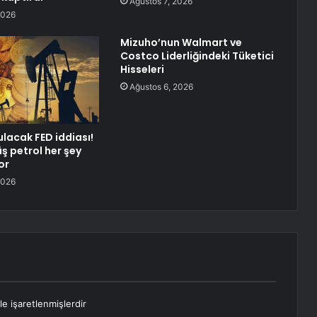
Ağustos 7, 2026
2026
Mizuho’nun Walmart ve
Costco Liderliğindeki Tüketici
Hisseleri
Ağustos 6, 2026
lacak FED iddiası!
ş petrol her şey
or
2026
le işaretlenmişlerdir