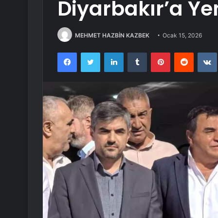
Diyarbakır’a Y
MEHMET HAZBİN KAZBEK
Ocak 15, 2026
Facebook
Twitter
LinkedIn
Tumblr
Pinterest
Reddit