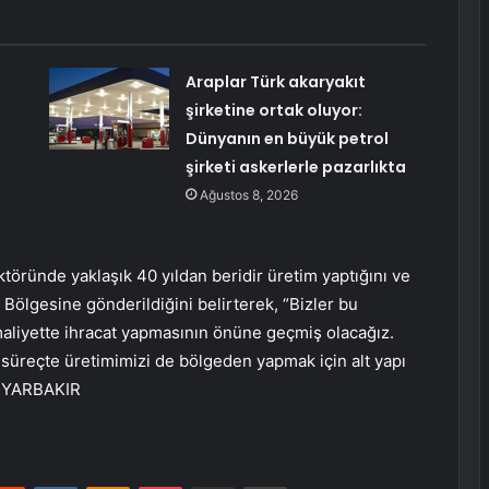
Araplar Türk akaryakıt
şirketine ortak oluyor:
Dünyanın en büyük petrol
şirketi askerlerle pazarlıkta
Ağustos 8, 2026
ktöründe yaklaşık 40 yıldan beridir üretim yaptığını ve
ölgesine gönderildiğini belirterek, “Bizler bu
 maliyette ihracat yapmasının önüne geçmiş olacağız.
 süreçte üretimimizi de bölgeden yapmak için alt yapı
 DİYARBAKIR
erest
Reddit
VKontakte
Odnoklassniki
Pocket
E-Posta ile paylaş
Yazdır