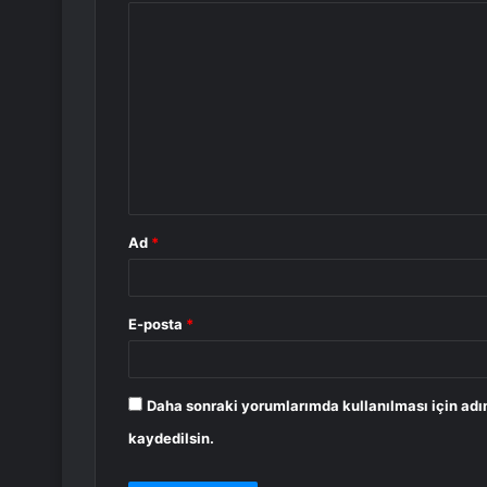
Y
o
r
u
m
*
Ad
*
E-posta
*
Daha sonraki yorumlarımda kullanılması için adı
kaydedilsin.