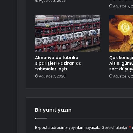
Ağustos 8, 2026
Ağustos 7, 
Almanya’da fabrika
Çok konuşu
siparişleri Haziran’da
Altın, gümü
tahminleri aştı
sert düşüy
Ağustos 7, 2026
Ağustos 7, 
Bir yanıt yazın
E-posta adresiniz yayınlanmayacak.
Gerekli alanlar
*
i