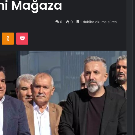
eni Mağaza
0
0
1 dakika okuma süresi
VKontakte
Odnoklassniki
Pocket