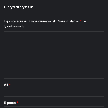
Bir yanıt yazın
E-posta adresiniz yayınlanmayacak.
Gerekli alanlar
*
ile
işaretlenmişlerdir
Y
o
r
u
m
*
Ad
*
E-posta
*