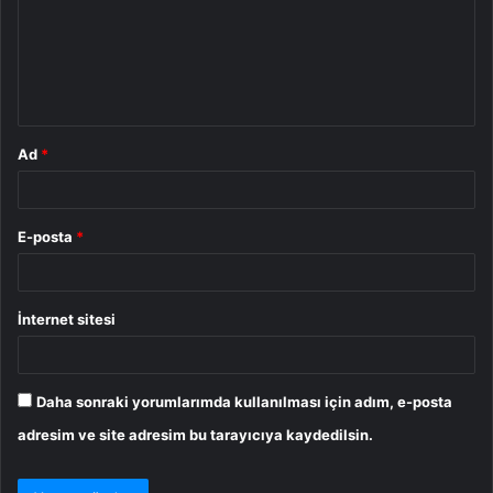
u
m
*
Ad
*
E-posta
*
İnternet sitesi
Daha sonraki yorumlarımda kullanılması için adım, e-posta
adresim ve site adresim bu tarayıcıya kaydedilsin.