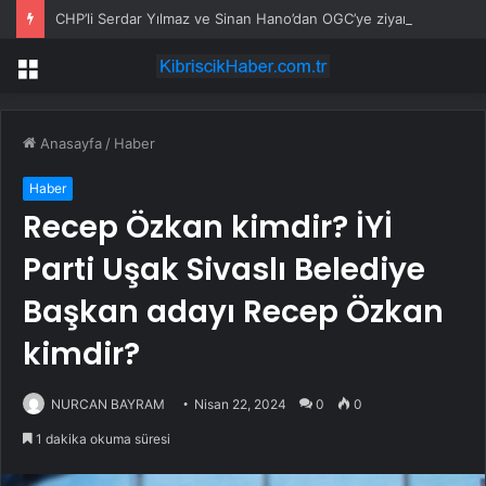
CHP’li Serdar Yılmaz ve Sinan Hano’dan OGC’ye ziyaret
Menü
Anasayfa
/
Haber
Haber
Recep Özkan kimdir? İYİ
Parti Uşak Sivaslı Belediye
Başkan adayı Recep Özkan
kimdir?
NURCAN BAYRAM
Nisan 22, 2024
0
0
1 dakika okuma süresi