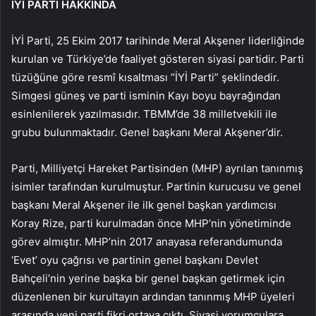
İYİ PARTİ HAKKINDA
İYİ Parti, 25 Ekim 2017 tarihinde Meral Akşener liderliğinde
kurulan ve Türkiye’de faaliyet gösteren siyasi partidir. Parti
tüzüğüne göre resmî kısaltması “İYİ Parti” şeklindedir.
Simgesi güneş ve parti isminin Kayı boyu bayrağından
esinlenilerek yazılmasıdır. TBMM’de 38 milletvekili ile
grubu bulunmaktadır. Genel başkanı Meral Akşener’dir.
Parti, Milliyetçi Hareket Partisinden (MHP) ayrılan tanınmış
isimler tarafından kurulmuştur. Partinin kurucusu ve genel
başkanı Meral Akşener ile ilk genel başkan yardımcısı
Koray Rize, parti kurulmadan önce MHP’nin yönetiminde
görev almıştır. MHP’nin 2017 anayasa referandumunda
‘Evet’ oyu çağrısı ve partinin genel başkanı Devlet
Bahçeli’nin yerine başka bir genel başkan getirmek için
düzenlenen bir kurultayın ardından tanınmış MHP üyeleri
arasında yeni parti fikri ortaya çıktı. Siyasi yorumculara