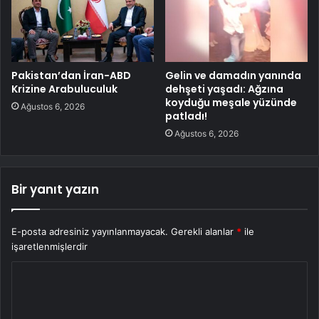
Pakistan’dan İran-ABD
Gelin ve damadın yanında
Krizine Arabuluculuk
dehşeti yaşadı: Ağzına
koyduğu meşale yüzünde
Ağustos 6, 2026
patladı!
Ağustos 6, 2026
Bir yanıt yazın
E-posta adresiniz yayınlanmayacak.
Gerekli alanlar
*
ile
işaretlenmişlerdir
Y
o
r