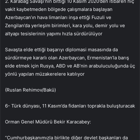
2. Karabağ Savaşı’nın bittiği 10 Kasım 2020’den itibaren hiç
vakit kaybetmeden bölgede çalışmalara başlayan
Azerbaycan’ın hava limanları inşa ettiği Fuzuli ve
Zengilan’da yerleşim birimleri, kara yolu, demir yolu ve
altyapı tesislerinin yapımı hızla sürdürülüyor
Savaşta elde ettiği başarıyı diplomasi masasında da
sürdürmeye kararlı olan Azerbaycan, Ermenistan’la barış
elde etmek için Rusya, ABD ve AB’nin arabuluculuğunda üç
yönlü yapılan müzakerelere katılıyor
(Ruslan Rehimov/Bakü)
6- Türk dünyası, 11 Kasım’da fidanları toprakla buluşturacak
Orman Genel Müdürü Bekir Karacabey:
“Cumhurbaşkanımızla birlikte diğer devlet başkanları da