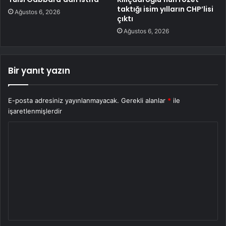
taktığı isim yılların CHP’lisi
Ağustos 6, 2026
çıktı
Ağustos 6, 2026
Bir yanıt yazın
E-posta adresiniz yayınlanmayacak.
Gerekli alanlar
*
ile
işaretlenmişlerdir
Y
o
r
u
m
*