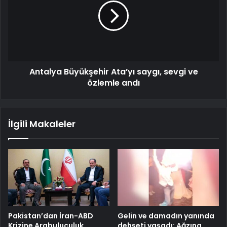
Antalya Büyükşehir Ata’yı saygı, sevgi ve
özlemle andı
İlgili Makaleler
Pakistan’dan İran-ABD
Gelin ve damadın yanında
Krizine Arabuluculuk
dehşeti yaşadı: Ağzına