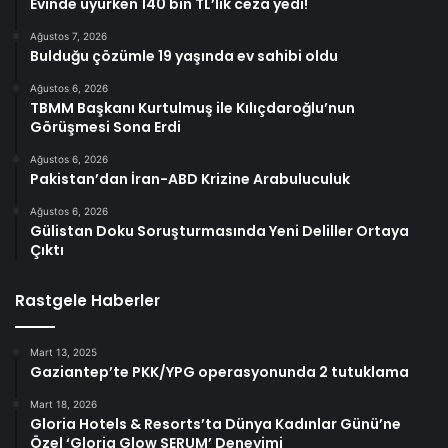
Evinde uyurken 140 bin TL’lik ceza yedi!
Ağustos 7, 2026
Bulduğu çözümle 19 yaşında ev sahibi oldu
Ağustos 6, 2026
TBMM Başkanı Kurtulmuş ile Kılıçdaroğlu’nun
Görüşmesi Sona Erdi
Ağustos 6, 2026
Pakistan’dan İran-ABD Krizine Arabuluculuk
Ağustos 6, 2026
Gülistan Doku Soruşturmasında Yeni Deliller Ortaya
Çıktı
Rastgele Haberler
Mart 13, 2025
Gaziantep’te PKK/YPG operasyonunda 2 tutuklama
Mart 18, 2026
Gloria Hotels & Resorts’ta Dünya Kadınlar Günü’ne
Özel ‘Gloria Glow SERUM’ Deneyimi