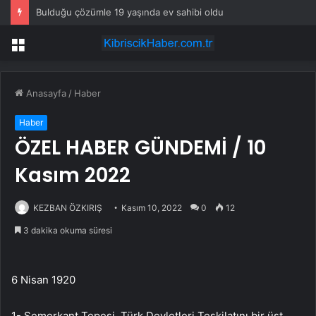
Bulduğu çözümle 19 yaşında ev sahibi oldu
Menü
Anasayfa
/
Haber
Haber
ÖZEL HABER GÜNDEMİ / 10
Kasım 2022
KEZBAN ÖZKIRIŞ
Kasım 10, 2022
0
12
3 dakika okuma süresi
6 Nisan 1920
1- Semerkant Tepesi, Türk Devletleri Teşkilatını bir üst