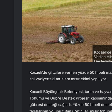
Kocaeli’de çiftçilere verilen yüzde 50 hibeli 
atıl vaziyetteki tarlalara mısır ekimi yapılıyor.
Kocaeli Büyükşehir Belediyesi, tarım ve hayvanc
Tohumu ve Gübre Destek Projesi” kapsamında ç
gübresi desteği sağladı. Yüzde 50 hibeli deste
tarlalarının yolunu tutan üreticiler, mısır tohu