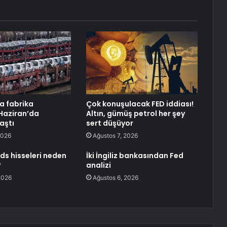
a fabrika
Çok konuşulacak FED iddiası!
 Haziran’da
Altın, gümüş petrol her şey
aştı
sert düşüyor
2026
Ağustos 7, 2026
ds hisseleri neden
İki İngiliz bankasından Fed
?
analizi
2026
Ağustos 6, 2026