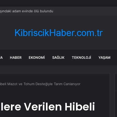
şındaki adam evinde ölü bulundu
FA
HABER
EKONOMI
SAĞLIK
TEKNOLOJI
YAŞAM
 Hibeli Mazot ve Tohum Desteğiyle Tarım Canlanıyor
lere Verilen Hibeli