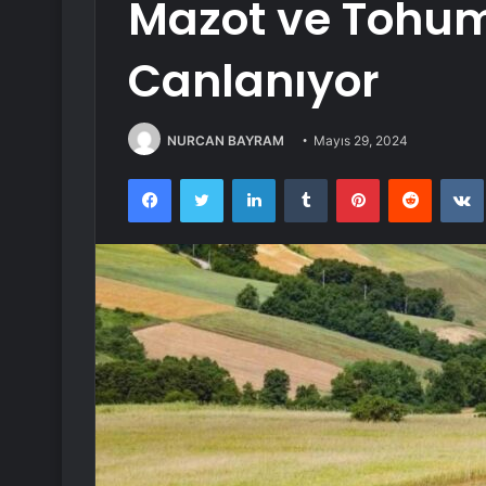
Mazot ve Tohum
Canlanıyor
NURCAN BAYRAM
Mayıs 29, 2024
Facebook
Twitter
LinkedIn
Tumblr
Pinterest
Reddit