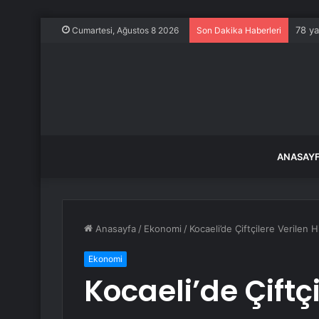
78 ya
Cumartesi, Ağustos 8 2026
Son Dakika Haberleri
ANASAY
Anasayfa
/
Ekonomi
/
Kocaeli’de Çiftçilere Verilen
Ekonomi
Kocaeli’de Çiftçi