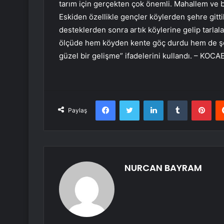
tarım için gerçekten çok önemli. Mahallem ve b
Eskiden özellikle gençler köylerden şehre gitti
desteklerden sonra artık köylerine gelip tarlal
ölçüde hem köyden kente göç durdu hem de şe
güzel bir gelişme” ifadelerini kullandı. – KOCA
Facebook
Twitter
LinkedIn
Tumblr
Pint
Paylaş
NURCAN BAYRAM