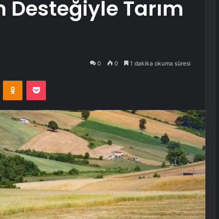
 Desteğiyle Tarım
0
0
1 dakika okuma süresi
VKontakte
Odnoklassniki
Pocket