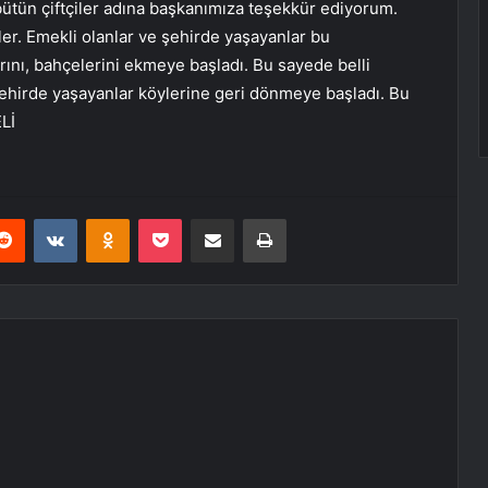
ütün çiftçiler adına başkanımıza teşekkür ediyorum.
ler. Emekli olanlar ve şehirde yaşayanlar bu
arını, bahçelerini ekmeye başladı. Bu sayede belli
hirde yaşayanlar köylerine geri dönmeye başladı. Bu
ELİ
erest
Reddit
VKontakte
Odnoklassniki
Pocket
E-Posta ile paylaş
Yazdır