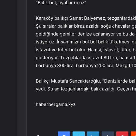
“Balık bol, fiyatlar ucuz”
Karaköy balıkçı Samet Balyemez, tezgahlardaki ba
Şu sıralar balıklar biraz azaldı, soğuk havalar g
geldiğinde gemiler denize açılamıyor ve bu da fiy
istiyoruz. İnsanımızın bol bol balık tüketmes
istavrit ve lüfer bol olur. Hamsi, istavrit, lüfe
gösteriyor. Tezgahlarda istavrit 80 lira, hamsi 1
barbunya 300 lira, barbunya 200 lira. Mezgit 100
Balıkçı Mustafa Sancaktaroğlu, “Denizlerde ba
yedi. Şu an tezgahlardaki balık azaldı. Geçen ha
haberbergama.xyz
Facebook
Twitter
LinkedIn
Tumblr
Pint