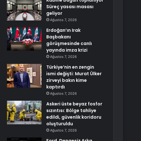
Kabine bugün toplanıyor
Süreç yasası masası
geliyor
Ağustos 7, 2026
Erdoğan’ın Irak
Başbakanı
görüşmesinde canlı
yayında imza krizi
Ağustos 7, 2026
Türkiye’nin en zengin
ismi değişti: Murat Ülker
zirveyi bakın kime
kaptırdı
Ağustos 7, 2026
Askeri üste beyaz fosfor
sızıntısı: Bölge tahliye
edildi, güvenlik koridoru
oluşturuldu
Ağustos 7, 2026
Ford, Dengesiz Arka