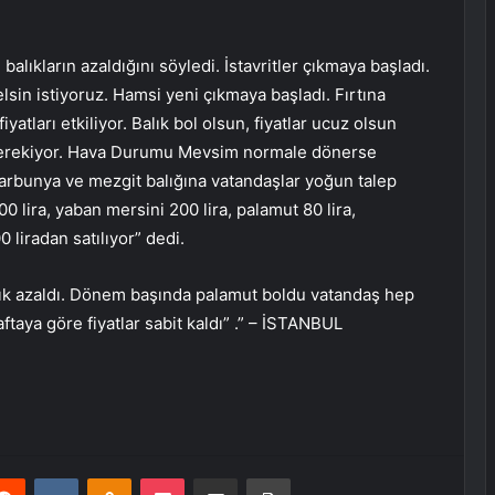
lıkların azaldığını söyledi. İstavritler çıkmaya başladı.
elsin istiyoruz. Hamsi yeni çıkmaya başladı. Fırtına
atları etkiliyor. Balık bol olsun, fiyatlar ucuz olsun
i gerekiyor. Hava Durumu Mevsim normale dönerse
r, barbunya ve mezgit balığına vatandaşlar yoğun talep
00 lira, yaban mersini 200 lira, palamut 80 lira,
 liradan satılıyor” dedi.
lık azaldı. Dönem başında palamut boldu vatandaş hep
ftaya göre fiyatlar sabit kaldı” .” – İSTANBUL
erest
Reddit
VKontakte
Odnoklassniki
Pocket
E-Posta ile paylaş
Yazdır