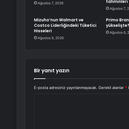
tahminleri 
Ağustos 7, 2026
Ağustos 7, 
Mizuho’nun Walmart ve
Primo Bran
Costco Liderliğindeki Tüketici
yükselişte
Hisseleri
Ağustos 6, 
Ağustos 6, 2026
Bir yanıt yazın
E-posta adresiniz yayınlanmayacak.
Gerekli alanlar
*
i
Y
o
r
u