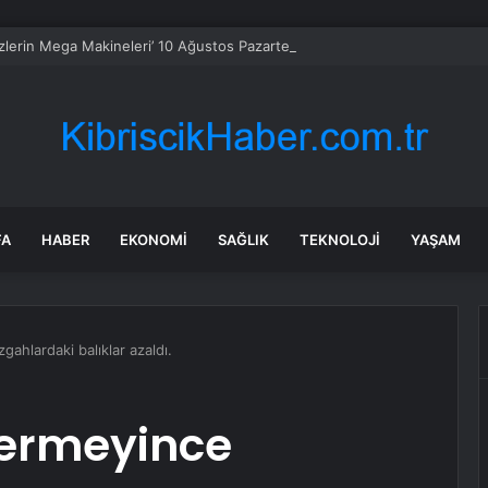
zlerin Mega Makineleri’ 10 Ağustos Pazartesi 21.00’de National Geographi
FA
HABER
EKONOMI
SAĞLIK
TEKNOLOJI
YAŞAM
gahlardaki balıklar azaldı.
stermeyince