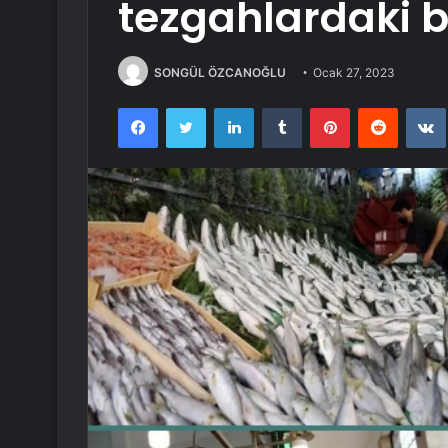
tezgahlardaki ba
SONGÜL ÖZCANOĞLU
Ocak 27, 2023
Facebook
Twitter
LinkedIn
Tumblr
Pinterest
Reddit