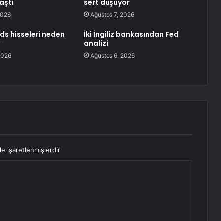
aştı
sert düşüyor
2026
Ağustos 7, 2026
ds hisseleri neden
İki İngiliz bankasından Fed
?
analizi
2026
Ağustos 6, 2026
le işaretlenmişlerdir