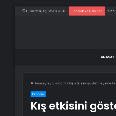
‘Deni
Cumartesi, Ağustos 8 2026
Son Dakika Haberleri
ANASAY
Anasayfa
/
Ekonomi
/
Kış etkisini göstermeyince tez
Ekonomi
Kış etkisini gö