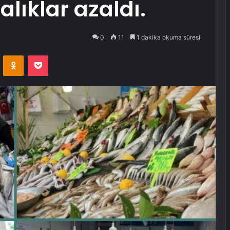
lıklar azaldı.
0
11
1 dakika okuma süresi
VKontakte
Odnoklassniki
Pocket