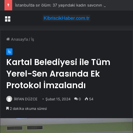
İstanbul’da sır ölüm: 37 yaşındaki kadın savcının evinde ölü bulundu!
Menü
Anasayfa
/
İş
İş
Kartal Belediyesi ile Tüm
Yerel-Sen Arasında Ek
Protokol İmzalandı
İRFAN DÜZCE
Şubat 15, 2024
0
54
2 dakika okuma süresi