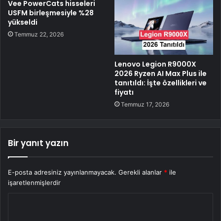
Vee PowerCats hisseleri
USFM birleşmesiyle %28
yükseldi
Temmuz 22, 2026
Lenovo Legion R9000X
2026 Ryzen AI Max Plus ile
tanıtıldı: İşte özellikleri ve
fiyatı
Temmuz 17, 2026
Bir yanıt yazın
E-posta adresiniz yayınlanmayacak.
Gerekli alanlar
*
ile
işaretlenmişlerdir
Y
o