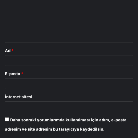
r
u
m
*
Ad
*
E-posta
*
İnternet sitesi
Daha sonraki yorumlarımda kullanılması için adım, e-posta
adresim ve site adresim bu tarayıcıya kaydedilsin.