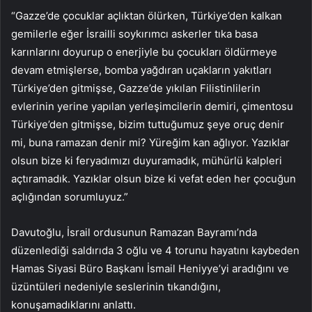
“Gazze’de çocuklar açlıktan ölürken, Türkiye’den kalkan
gemilerle eğer İsrailli soykırımcı askerler tıka basa
karınlarını doyurup o enerjiyle bu çocukları öldürmeye
devam etmişlerse, bomba yağdıran uçakların yakıtları
Türkiye’den gitmişse, Gazze’de yıkılan Filistinlilerin
evlerinin yerine yapılan yerleşimcilerin demiri, çimentosu
Türkiye’den gitmişse, bizim tuttuğumuz şeye oruç denir
mi, buna ramazan denir mi? Yüreğim kan ağlıyor. Yazıklar
olsun bize ki feryadımızı duyuramadık, mühürlü kalpleri
açtıramadık. Yazıklar olsun bize ki vefat eden her çocuğun
açlığından sorumluyuz.”
Davutoğlu, İsrail ordusunun Ramazan Bayramı’nda
düzenlediği saldırıda 3 oğlu ve 4 torunu hayatını kaybeden
Hamas Siyasi Büro Başkanı İsmail Heniyye’yi aradığını ve
üzüntüleri nedeniyle seslerinin tıkandığını,
konuşamadıklarını anlattı.