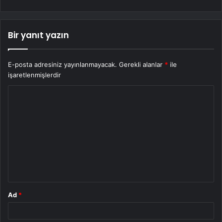
Bir yanıt yazın
E-posta adresiniz yayınlanmayacak.
Gerekli alanlar
*
ile
işaretlenmişlerdir
Y
o
r
u
m
*
Ad
*