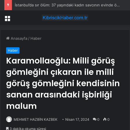
İstanbul’da sır ölüm: 37 yaşındaki kadın savcının evinde ölü bulundu!
Menü
Anasayfa
/
Haber
Haber
Karamollaoğlu: Milli görüş
gömleğini çıkaran ile milli
görüş gömleğini kendisinin
sanan arasındaki işbirliği
malum
MEHMET HAZBİN KAZBEK
Nisan 17, 2024
0
0
3 dakika okuma süresi