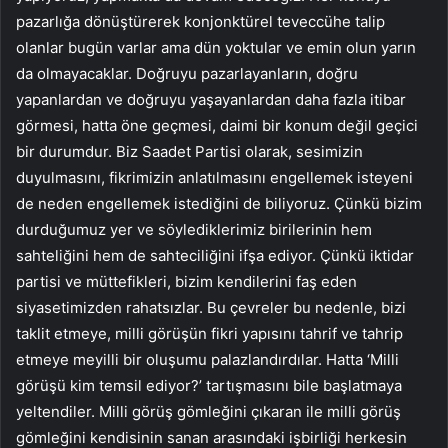
pazarlığa dönüştürerek konjonktürel teveccühe talip
olanlar bugün varlar ama dün yoktular ve emin olun yarın
da olmayacaklar. Doğruyu pazarlayanların, doğru
yapanlardan ve doğruyu yaşayanlardan daha fazla itibar
görmesi, hatta öne geçmesi, daimi bir konum değil geçici
bir durumdur. Biz Saadet Partisi olarak, sesimizin
duyulmasını, fikrimizin anlatılmasını engellemek isteyeni
de neden engellemek istediğini de biliyoruz. Çünkü bizim
durduğumuz yer ve söylediklerimiz birilerinin hem
sahteliğini hem de sahteciliğini ifşa ediyor. Çünkü iktidar
partisi ve müttefikleri, bizim kendilerini faş eden
siyasetimizden rahatsızlar. Bu çevreler bu nedenle, bizi
taklit etmeye, milli görüşün fikri yapısını tahrif ve tahrip
etmeye meyilli bir oluşumu palazlandırdılar. Hatta ‘Milli
görüşü kim temsil ediyor?’ tartışmasını bile başlatmaya
yeltendiler. Milli görüş gömleğini çıkaran ile milli görüş
gömleğini kendisinin sanan arasındaki işbirliği herkesin