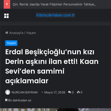
Çin: Ren’ai Jiao’da Yaralı Filipinler Personelinin Tahliyesine İzin Verildi
Menü
Anasayfa
/
Yaşam
Yaşam
Erdal Beşikçioğlu’nun kızı
Derin aşkını ilan etti! Kaan
Sevi’den samimi
açıklamalar
NURCAN BAYRAM
Mayıs 17, 2026
0
0
Bir dakikadan az