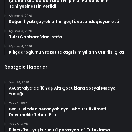
Çin: Ren’ai Jiao’da Yaralı Filipinler Personelinin
Tahliyesine İzin Verildi
Ağustos 6, 2026
Soğan fiyatı çeyrek altını geçti, vatandaş isyan etti
Ağustos 6, 2026
Tulsi Gabbard’dan İstifa
Ağustos 6, 2026
Kılıçdaroğlu’nun rozet taktığı isim yılların CHP’lisi çıktı
Rastgele Haberler
Mart 26, 2026
Avustralya’da 16 Yaş Altı Çocuklara Sosyal Medya
Yasağı
Ocak 1, 2026
Ben-Gvir’den Netanyahu’ya Tehdit: Hükümeti
Devirmekle Tehdit Etti
Ocak 5, 2026
Bilecik’te Uyuşturucu Operasyonu: 1 Tutuklama