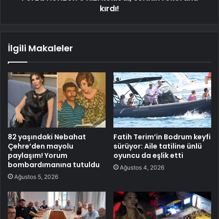
kırdı!
İlgili Makaleler
82 yaşındaki Nebahat
Fatih Terim’in Bodrum keyfi
Çehre’den mayolu
sürüyor: Aile tatiline ünlü
paylaşım! Yorum
oyuncu da eşlik etti
bombardımanına tutuldu
Ağustos 4, 2026
Ağustos 5, 2026