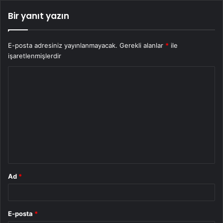
Bir yanıt yazın
E-posta adresiniz yayınlanmayacak.
Gerekli alanlar
*
ile
işaretlenmişlerdir
Y
o
r
u
m
*
Ad
*
E-posta
*