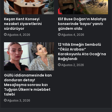
Keşan Kent Konseyi
Elif Buse Doğan’ın Malatya
nezaket ziyaretlerini
konserinde ‘kayısı’ yanıtı
sürdürüyor
gündem oldu
Ağustos 4, 2026
Ağustos 4, 2026
12 Yıllık Emeğin Sembolü
“Öküz Arabası”
Karakoyunlu Ata Ocağı’na
Bağışlandı
Ağustos 2, 2026
Güllü iddianamesinde kan
donduran detay!
Mesajlaşma sonrası kızı
Tuğyan Ülkem’e müebbet
talebi
Ağustos 3, 2026