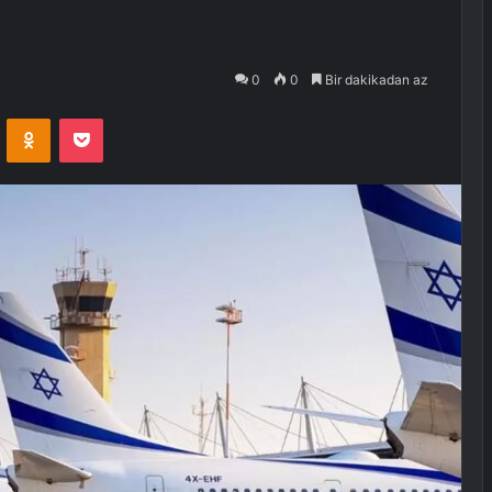
0
0
Bir dakikadan az
VKontakte
Odnoklassniki
Pocket