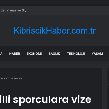
erdar Yılmaz ve Sinan Hano’dan OGC’ye ziyaret
FA
HABER
EKONOMI
SAĞLIK
TEKNOLOJI
YAŞAM
vize vermeyecek
lli sporculara vize