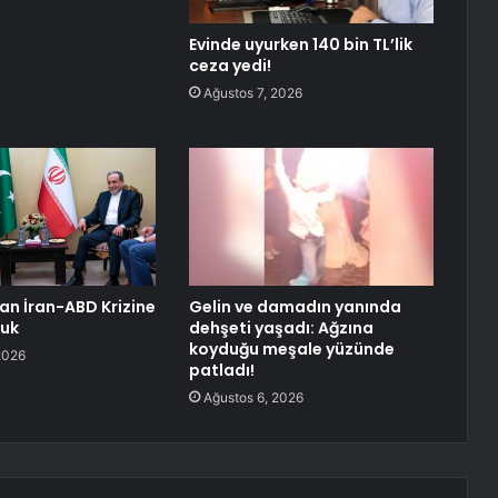
Evinde uyurken 140 bin TL’lik
ceza yedi!
Ağustos 7, 2026
an İran-ABD Krizine
Gelin ve damadın yanında
luk
dehşeti yaşadı: Ağzına
koyduğu meşale yüzünde
2026
patladı!
Ağustos 6, 2026