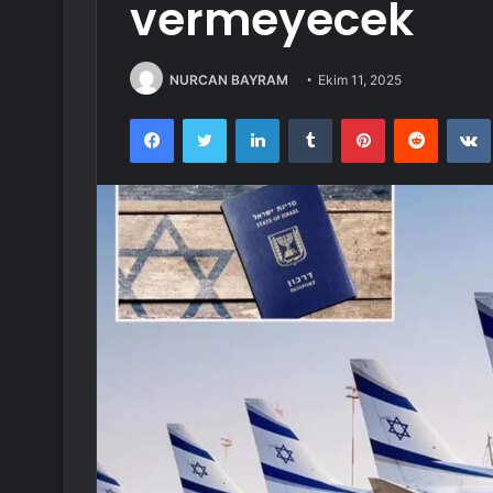
vermeyecek
NURCAN BAYRAM
Ekim 11, 2025
Facebook
Twitter
LinkedIn
Tumblr
Pinterest
Reddit