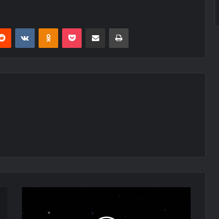
erest
Reddit
VKontakte
Odnoklassniki
Pocket
E-Posta ile paylaş
Yazdır