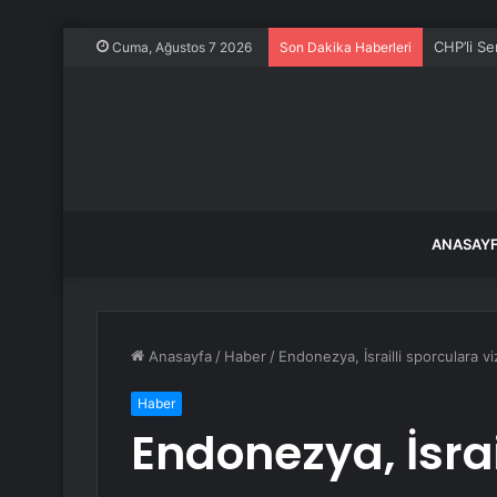
CHP’li S
Cuma, Ağustos 7 2026
Son Dakika Haberleri
ANASAY
Anasayfa
/
Haber
/
Endonezya, İsrailli sporculara 
Haber
Endonezya, İsrai