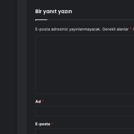
Bir yanıt yazın
E-posta adresiniz yayınlanmayacak.
Gerekli alanlar
*
i
Y
o
r
u
m
*
Ad
*
E-posta
*