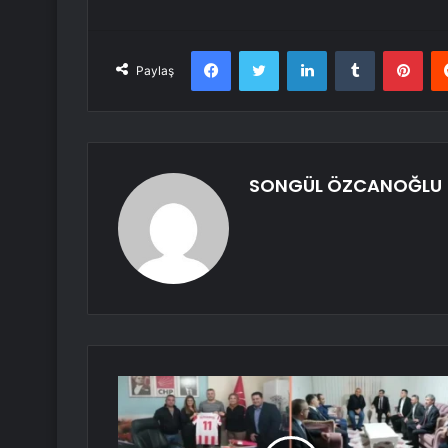
Facebook
Twitter
LinkedIn
Tumblr
Pint
Paylaş
SONGÜL ÖZCANOĞLU