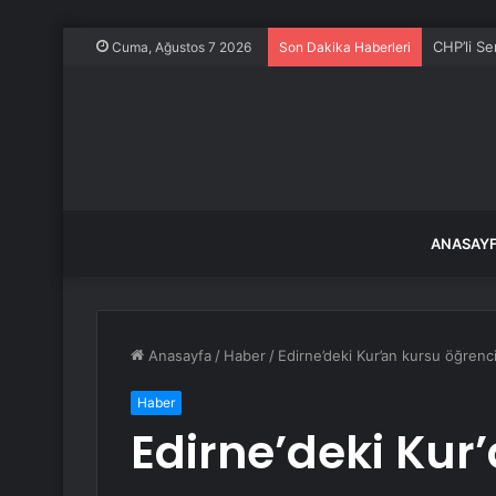
CHP’li S
Cuma, Ağustos 7 2026
Son Dakika Haberleri
ANASAY
Anasayfa
/
Haber
/
Edirne’deki Kur’an kursu öğrencile
Haber
Edirne’deki Kur