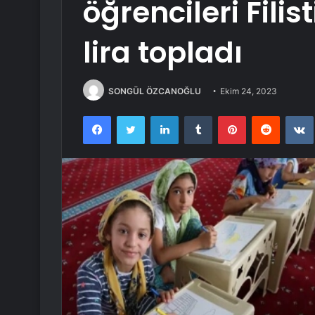
öğrencileri Filist
lira topladı
SONGÜL ÖZCANOĞLU
Ekim 24, 2023
Facebook
Twitter
LinkedIn
Tumblr
Pinterest
Reddit