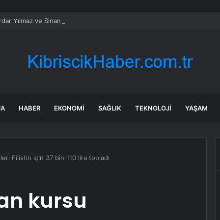
erdar Yılmaz ve Sinan Hano’dan OGC’ye ziyaret
FA
HABER
EKONOMI
SAĞLIK
TEKNOLOJI
YAŞAM
ri Filistin için 37 bin 110 lira topladı
’an kursu