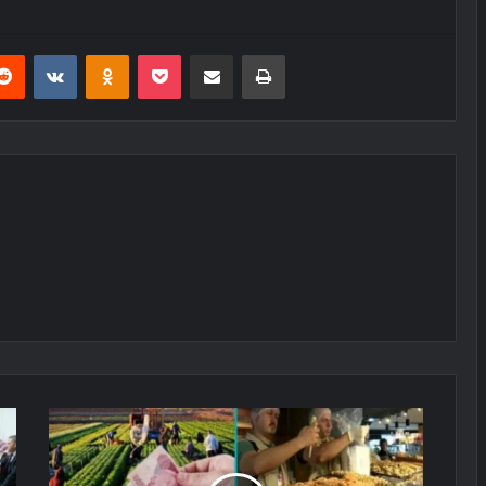
erest
Reddit
VKontakte
Odnoklassniki
Pocket
E-Posta ile paylaş
Yazdır