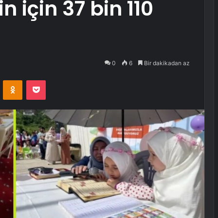
in için 37 bin 110
0
6
Bir dakikadan az
VKontakte
Odnoklassniki
Pocket