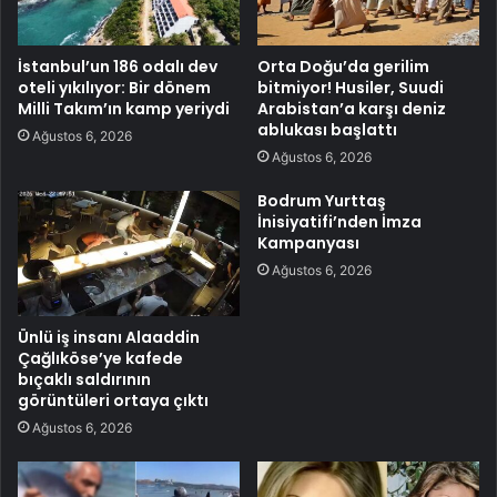
İstanbul’un 186 odalı dev
Orta Doğu’da gerilim
oteli yıkılıyor: Bir dönem
bitmiyor! Husiler, Suudi
Milli Takım’ın kamp yeriydi
Arabistan’a karşı deniz
ablukası başlattı
Ağustos 6, 2026
Ağustos 6, 2026
Bodrum Yurttaş
İnisiyatifi’nden İmza
Kampanyası
Ağustos 6, 2026
Ünlü iş insanı Alaaddin
Çağlıköse’ye kafede
bıçaklı saldırının
görüntüleri ortaya çıktı
Ağustos 6, 2026