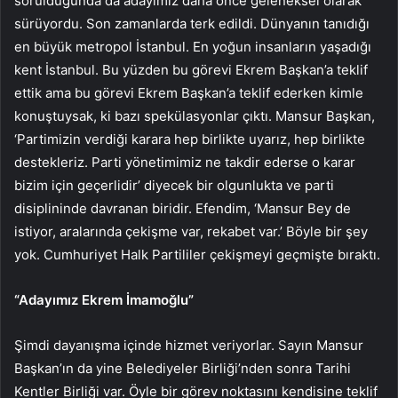
sorulduğunda da adayımız daha önce geleneksel olarak
sürüyordu. Son zamanlarda terk edildi. Dünyanın tanıdığı
en büyük metropol İstanbul. En yoğun insanların yaşadığı
kent İstanbul. Bu yüzden bu görevi Ekrem Başkan’a teklif
ettik ama bu görevi Ekrem Başkan’a teklif ederken kimle
konuştuysak, ki bazı spekülasyonlar çıktı. Mansur Başkan,
‘Partimizin verdiği karara hep birlikte uyarız, hep birlikte
destekleriz. Parti yönetimimiz ne takdir ederse o karar
bizim için geçerlidir’ diyecek bir olgunlukta ve parti
disiplininde davranan biridir. Efendim, ‘Mansur Bey de
istiyor, aralarında çekişme var, rekabet var.’ Böyle bir şey
yok. Cumhuriyet Halk Partililer çekişmeyi geçmişte bıraktı.
“Adayımız Ekrem İmamoğlu”
Şimdi dayanışma içinde hizmet veriyorlar. Sayın Mansur
Başkan’ın da yine Belediyeler Birliği’nden sonra Tarihi
Kentler Birliği var. Öyle bir görev noktasını kendisine teklif