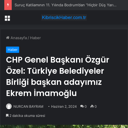
Suruç Katliamının 11. Yılında Bodrum’dan “Hiçbir Düş Yarım Kalmayacak” Mesajı
Menü
Anasayfa
/
Haber
Haber
CHP Genel Başkanı Özgür
Özel: Türkiye Belediyeler
Birliği başkan adayımız
Ekrem İmamoğlu
NURCAN BAYRAM
Haziran 2, 2024
0
0
2 dakika okuma süresi