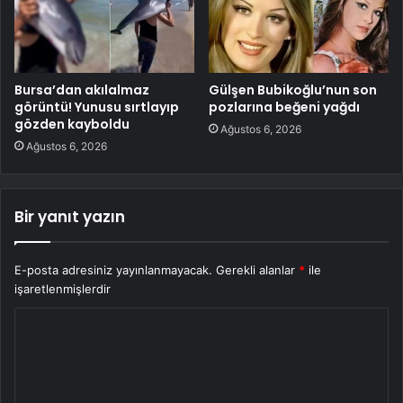
Bursa’dan akılalmaz
Gülşen Bubikoğlu’nun son
görüntü! Yunusu sırtlayıp
pozlarına beğeni yağdı
gözden kayboldu
Ağustos 6, 2026
Ağustos 6, 2026
Bir yanıt yazın
E-posta adresiniz yayınlanmayacak.
Gerekli alanlar
*
ile
işaretlenmişlerdir
Y
o
r
u