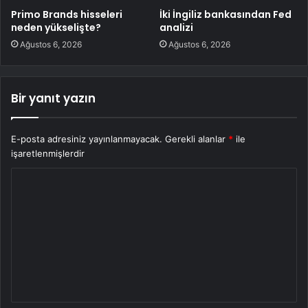
Primo Brands hisseleri
İki İngiliz bankasından Fed
neden yükselişte?
analizi
Ağustos 6, 2026
Ağustos 6, 2026
Bir yanıt yazın
E-posta adresiniz yayınlanmayacak.
Gerekli alanlar
*
ile
işaretlenmişlerdir
Y
o
r
u
m
*