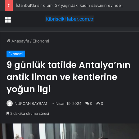
İstanbul’da sır ölüm: 37 yaşındaki kadın savcının evinde ölü bulundu!
Menü
Anasayfa
/
Ekonomi
Ekonomi
9 günlük tatilde Antalya’nın
antik liman ve kentlerine
yoğun ilgi
NURCAN BAYRAM
Nisan 19, 2024
0
0
2 dakika okuma süresi