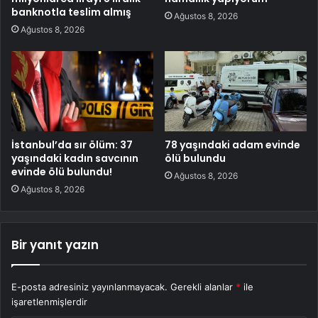
banknotla teslim almış
Ağustos 8, 2026
Ağustos 8, 2026
İstanbul’da sır ölüm: 37
78 yaşındaki adam evinde
yaşındaki kadın savcının
ölü bulundu
evinde ölü bulundu!
Ağustos 8, 2026
Ağustos 8, 2026
Bir yanıt yazın
E-posta adresiniz yayınlanmayacak.
Gerekli alanlar
*
ile
işaretlenmişlerdir