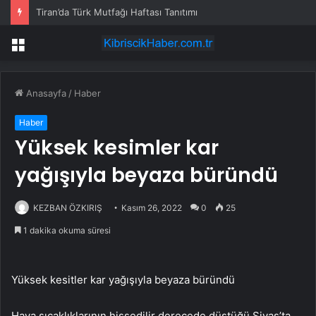
Tiran’da Türk Mutfağı Haftası Tanıtımı
Menü
Anasayfa
/
Haber
Haber
Yüksek kesimler kar
yağışıyla beyaza büründü
KEZBAN ÖZKIRIŞ
Kasım 26, 2022
0
25
1 dakika okuma süresi
Yüksek kesitler kar yağışıyla beyaza büründü
Hava sıcaklıklarının hissedilir derecede düştüğü Sivas’ta