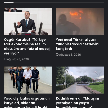
Özgür Karabat: ‘Türkiye
Yeni nesil Türk mafyası
faiz ekonomisine teslim
Yunanistan’da cezaevini
oldu, üretme faiz al mesajı
karıştırdı
veriliyor’
Ağustos 8, 2026
Ağustos 8, 2026
Yasa dışı bahis örgütünün
Kadirlili emekli: “Maaşım
kuryeleri, aklanan
yetmiyor, bu yaşta
milyonlarca lirayı 5 liralık
hamallık yapıyorum”