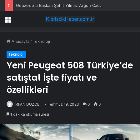
Gebze’de 5 Başkan Şehit Yılmaz Argon Caddesi’nde
Menü
Anasayfa
/
Teknoloji
Teknoloji
Yeni Peugeot 508 Türkiye’de
satışta! İşte fiyatı ve
özellikleri
İRFAN DÜZCE
Temmuz 19, 2023
0
6
1 dakika okuma süresi