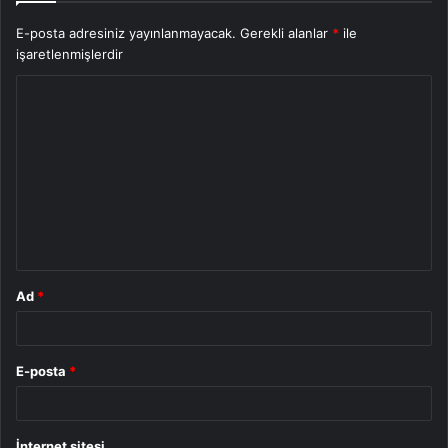
E-posta adresiniz yayınlanmayacak.
Gerekli alanlar
*
ile
işaretlenmişlerdir
Y
o
r
u
m
*
Ad
*
E-posta
*
İnternet sitesi