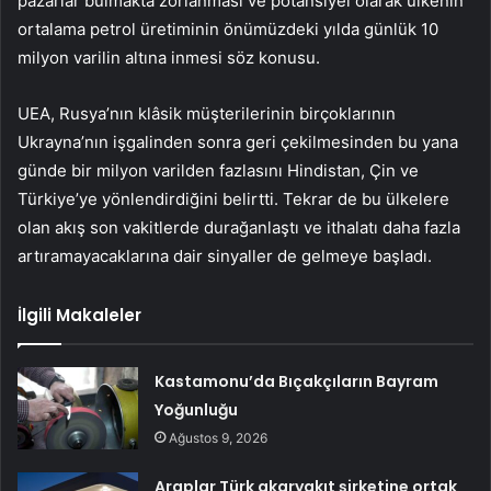
pazarlar bulmakta zorlanması ve potansiyel olarak ülkenin
ortalama petrol üretiminin önümüzdeki yılda günlük 10
milyon varilin altına inmesi söz konusu.
UEA, Rusya’nın klâsik müşterilerinin birçoklarının
Ukrayna’nın işgalinden sonra geri çekilmesinden bu yana
günde bir milyon varilden fazlasını Hindistan, Çin ve
Türkiye’ye yönlendirdiğini belirtti. Tekrar de bu ülkelere
olan akış son vakitlerde durağanlaştı ve ithalatı daha fazla
artıramayacaklarına dair sinyaller de gelmeye başladı.
İlgili Makaleler
Kastamonu’da Bıçakçıların Bayram
Yoğunluğu
Ağustos 9, 2026
Araplar Türk akaryakıt şirketine ortak