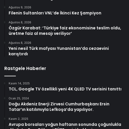
Ağustos 9, 2026
Filenin Sultanları VNL’de İkinci Kez Şampiyon
Ağustos 8, 2026
Özgür Karabat: ‘Türkiye faiz ekonomisine teslim oldu,
üretme faiz al mesajı veriliyor’
Ağustos 8, 2026
Yeni nesil Türk mafyası Yunanistan’da cezaevini
karıştırdı
Rastgele Haberler
Kasım 14, 2025
TCL, Google TV özellikli yeni 4K QLED TV serisini tanıttı
Ocak 25, 2024
Doğu Akdeniz Enerji Zirvesi Cumhurbaşkanı Ersin
Tatar’ın katılımıyla Lefkoşa’da yapılıyor.
Kasım 2, 2025
Avrupa borsaları yoğun haftanın sonunda çoğunlukla