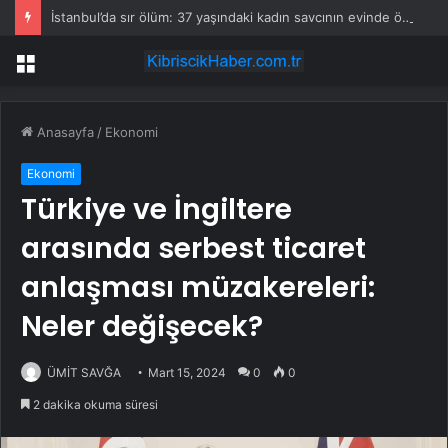
İstanbul’da sır ölüm: 37 yaşındaki kadın savcının evinde ölü bulundu!
Menü
Anasayfa
/
Ekonomi
Ekonomi
Türkiye ve İngiltere
arasında serbest ticaret
anlaşması müzakereleri:
Neler değişecek?
ÜMİT SAVĞA
Mart 15, 2024
0
0
2 dakika okuma süresi