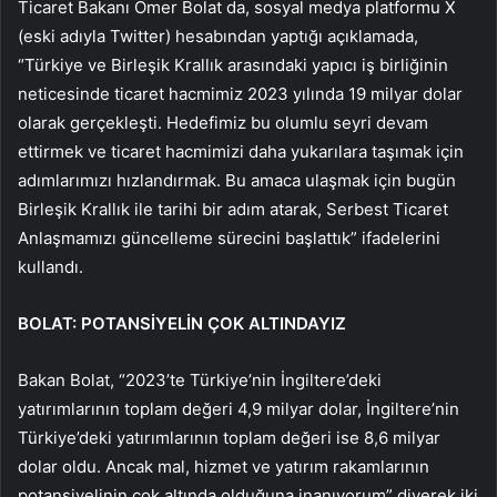
Ticaret Bakanı Ömer Bolat da, sosyal medya platformu X
(eski adıyla Twitter) hesabından yaptığı açıklamada,
“Türkiye ve Birleşik Krallık arasındaki yapıcı iş birliğinin
neticesinde ticaret hacmimiz 2023 yılında 19 milyar dolar
olarak gerçekleşti. Hedefimiz bu olumlu seyri devam
ettirmek ve ticaret hacmimizi daha yukarılara taşımak için
adımlarımızı hızlandırmak. Bu amaca ulaşmak için bugün
Birleşik Krallık ile tarihi bir adım atarak, Serbest Ticaret
Anlaşmamızı güncelleme sürecini başlattık” ifadelerini
kullandı.
BOLAT: POTANSİYELİN ÇOK ALTINDAYIZ
Bakan Bolat, “2023’te Türkiye’nin İngiltere’deki
yatırımlarının toplam değeri 4,9 milyar dolar, İngiltere’nin
Türkiye’deki yatırımlarının toplam değeri ise 8,6 milyar
dolar oldu. Ancak mal, hizmet ve yatırım rakamlarının
potansiyelinin çok altında olduğuna inanıyorum” diyerek iki