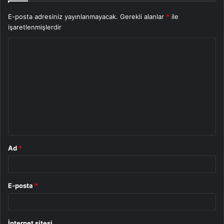
E-posta adresiniz yayınlanmayacak.
Gerekli alanlar
*
ile
işaretlenmişlerdir
Y
o
r
u
m
*
Ad
*
E-posta
*
İnternet sitesi