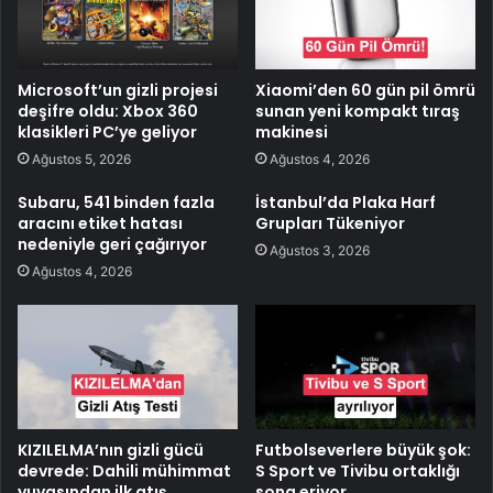
Microsoft’un gizli projesi
Xiaomi’den 60 gün pil ömrü
deşifre oldu: Xbox 360
sunan yeni kompakt tıraş
klasikleri PC’ye geliyor
makinesi
Ağustos 5, 2026
Ağustos 4, 2026
Subaru, 541 binden fazla
İstanbul’da Plaka Harf
aracını etiket hatası
Grupları Tükeniyor
nedeniyle geri çağırıyor
Ağustos 3, 2026
Ağustos 4, 2026
KIZILELMA’nın gizli gücü
Futbolseverlere büyük şok:
devrede: Dahili mühimmat
S Sport ve Tivibu ortaklığı
yuvasından ilk atış
sona eriyor