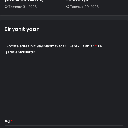
Temmuz 31, 2026
Temmuz 29, 2026
Bir yanıt yazın
E-posta adresiniz yayınlanmayacak.
Gerekli alanlar
*
ile
işaretlenmişlerdir
Y
o
r
u
m
*
Ad
*