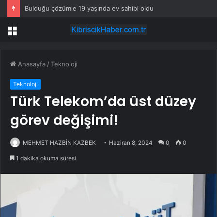
Bulduğu çözümle 19 yaşında ev sahibi oldu
Menü
Anasayfa
/
Teknoloji
Teknoloji
Türk Telekom’da üst düzey
görev değişimi!
MEHMET HAZBİN KAZBEK
Haziran 8, 2024
0
0
1 dakika okuma süresi