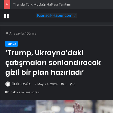
Tiran’da Türk Mutfağı Haftası Tanıtımı
Menü
Anasayfa
/
Dünya
Dünya
‘Trump, Ukrayna’daki
çatışmaları sonlandıracak
gizli bir plan hazırladı’
ÜMİT SAVĞA
Mayıs 4, 2024
0
0
1 dakika okuma süresi