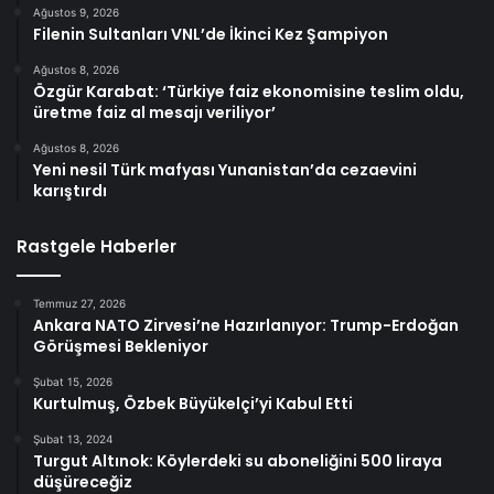
Ağustos 9, 2026
Filenin Sultanları VNL’de İkinci Kez Şampiyon
Ağustos 8, 2026
Özgür Karabat: ‘Türkiye faiz ekonomisine teslim oldu,
üretme faiz al mesajı veriliyor’
Ağustos 8, 2026
Yeni nesil Türk mafyası Yunanistan’da cezaevini
karıştırdı
Rastgele Haberler
Temmuz 27, 2026
Ankara NATO Zirvesi’ne Hazırlanıyor: Trump-Erdoğan
Görüşmesi Bekleniyor
Şubat 15, 2026
Kurtulmuş, Özbek Büyükelçi’yi Kabul Etti
Şubat 13, 2024
Turgut Altınok: Köylerdeki su aboneliğini 500 liraya
düşüreceğiz