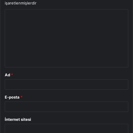
işaretlenmişlerdir
Y
o
r
u
m
*
Ad
*
E-posta
*
İnternet sitesi