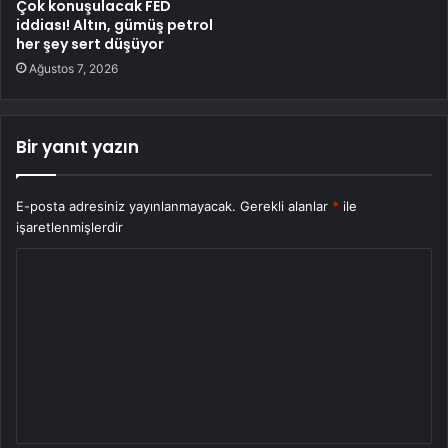
Çok konuşulacak FED
iddiası! Altın, gümüş petrol
her şey sert düşüyor
Ağustos 7, 2026
Bir yanıt yazın
E-posta adresiniz yayınlanmayacak.
Gerekli alanlar
*
ile
işaretlenmişlerdir
Y
o
r
u
m
*