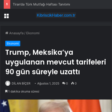
Tiran’da Türk Mutfağı Haftası Tanıtımı
Menü
Anasayfa
/
Ekonomi
Ekonomi
Trump, Meksika’ya
uygulanan mevcut tarifeleri
90 gün süreyle uzattı
DİLAN BİÇER
Ağustos 1, 2025
0
0
1 dakika okuma süresi