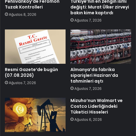
Pehlivanköy’de Feromon
Türkiye’nin en zengin ismi
Tuzak Kontrolleri
değişti: Murat Ülker zirveyi
bakın kime kaptırdı
Ağustos 8, 2026
Ağustos 7, 2026
Resmi Gazete’de bugün
Almanya’da fabrika
(07.08.2026)
siparişleri Haziran’da
tahminleri aştı
Ağustos 7, 2026
Ağustos 7, 2026
Mizuho’nun Walmart ve
Costco Liderliğindeki
Tüketici Hisseleri
Ağustos 6, 2026