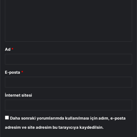
r
u
m
*
Ad
*
E-posta
*
İnternet sitesi
Daha sonraki yorumlarımda kullanılması için adım, e-posta
adresim ve site adresim bu tarayıcıya kaydedilsin.