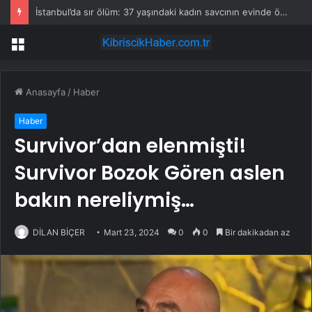
İstanbul’da sır ölüm: 37 yaşındaki kadın savcının evinde ölü bulundu!
Menü
Anasayfa
/
Haber
Haber
Survivor’dan elenmişti!
Survivor Bozok Gören aslen
bakın nereliymiş…
DİLAN BİÇER
Mart 23, 2024
0
0
Bir dakikadan az