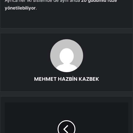
Ayrıca her iki sistemde de aynı anda
20 güdümlü füze
yönetilebiliyor
.
MEHMET HAZBİN KAZBEK