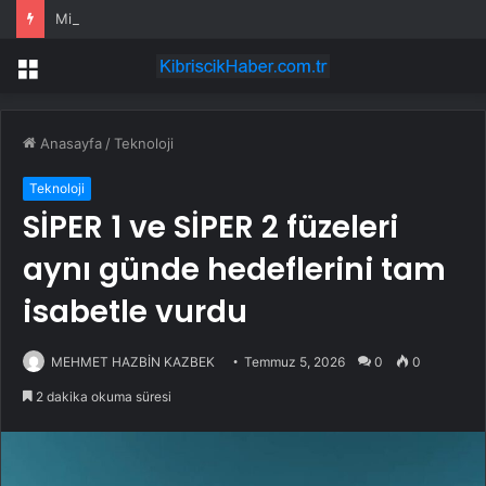
Mizuho’nun Walmart ve Costco Liderliğindeki Tüketici Hisseleri
Menü
Anasayfa
/
Teknoloji
Teknoloji
SİPER 1 ve SİPER 2 füzeleri
aynı günde hedeflerini tam
isabetle vurdu
MEHMET HAZBİN KAZBEK
Temmuz 5, 2026
0
0
2 dakika okuma süresi