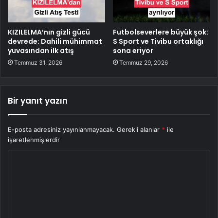
KIZILELMA’nın gizli gücü
Futbolseverlere büyük şok:
devrede: Dahili mühimmat
S Sport ve Tivibu ortaklığı
yuvasından ilk atış
sona eriyor
Temmuz 31, 2026
Temmuz 29, 2026
Bir yanıt yazın
E-posta adresiniz yayınlanmayacak.
Gerekli alanlar
*
ile
işaretlenmişlerdir
Y
o
r
u
m