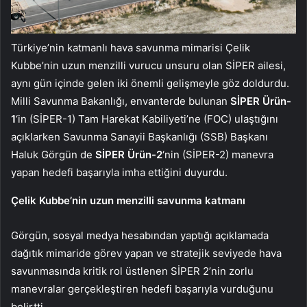
Türkiye’nin katmanlı hava savunma mimarisi Çelik
Kubbe’nin uzun menzilli vurucu unsuru olan SİPER ailesi,
aynı gün içinde gelen iki önemli gelişmeyle göz doldurdu.
Milli Savunma Bakanlığı, envanterde bulunan
SİPER Ürün-
1
‘in (SİPER-1) Tam Harekat Kabiliyeti’ne (FOC) ulaştığını
açıklarken Savunma Sanayii Başkanlığı (SSB) Başkanı
Haluk Görgün de
SİPER Ürün-2
‘nin (SİPER-2) manevra
yapan hedefi başarıyla imha ettiğini duyurdu.
Çelik Kubbe’nin uzun menzilli savunma katmanı
Görgün, sosyal medya hesabından yaptığı açıklamada
dağıtık mimaride görev yapan ve stratejik seviyede hava
savunmasında kritik rol üstlenen SİPER 2’nin zorlu
manevralar gerçekleştiren hedefi başarıyla vurduğunu
belirtti.