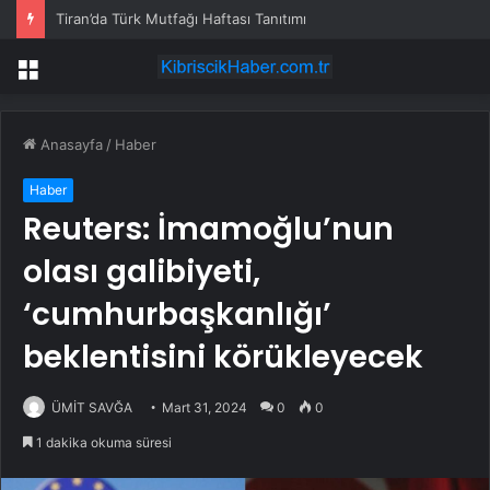
Tiran’da Türk Mutfağı Haftası Tanıtımı
Menü
Anasayfa
/
Haber
Haber
Reuters: İmamoğlu’nun
olası galibiyeti,
‘cumhurbaşkanlığı’
beklentisini körükleyecek
ÜMİT SAVĞA
Mart 31, 2024
0
0
1 dakika okuma süresi