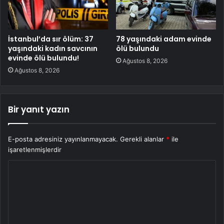
İstanbul’da sır ölüm: 37
78 yaşındaki adam evinde
yaşındaki kadın savcının
ölü bulundu
evinde ölü bulundu!
Ağustos 8, 2026
Ağustos 8, 2026
Bir yanıt yazın
E-posta adresiniz yayınlanmayacak.
Gerekli alanlar
*
ile
işaretlenmişlerdir
Y
o
r
u