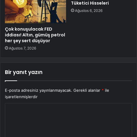
Tüketici Hisseleri
Ağustos 6, 2026
Çok konuşulacak FED
iddiası! Altın, gümüş petrol
her şey sert düşüyor
Ağustos 7, 2026
Bir yanıt yazın
E-posta adresiniz yayınlanmayacak.
Gerekli alanlar
*
ile
işaretlenmişlerdir
Y
o
r
u