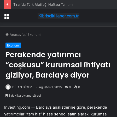
Tiran’da Türk Mutfağı Haftası Tanıtımı
Menü
Anasayfa
/
Ekonomi
Ekonomi
Perakende yatırımcı
“coşkusu” kurumsal ihtiyatı
gizliyor, Barclays diyor
DİLAN BİÇER
Ağustos 1, 2025
0
0
1 dakika okuma süresi
Investing.com — Barclays analistlerine göre, perakende
yatırımcılar “tam hız” hisse senedi satın alarak, kurumsal