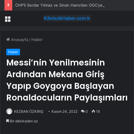
CHP’li Serdar Yılmaz ve Sinan Hano’dan OGC’ye ziyaret
Menü
Anasayfa
/
Haber
Haber
Messi’nin Yenilmesinin
Ardından Mekana Giriş
Yapıp Goygoya Başlayan
Ronaldocuların Paylaşımları
KEZBAN ÖZKIRIŞ
Kasım 24, 2022
0
16
Bir dakikadan az