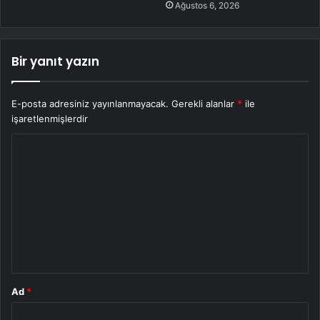
Ağustos 6, 2026
Bir yanıt yazın
E-posta adresiniz yayınlanmayacak.
Gerekli alanlar
*
ile
işaretlenmişlerdir
Y
o
r
u
m
*
Ad
*