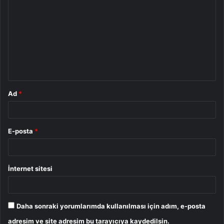
o
r
u
m
*
Ad
*
E-posta
*
İnternet sitesi
Daha sonraki yorumlarımda kullanılması için adım, e-posta
adresim ve site adresim bu tarayıcıya kaydedilsin.