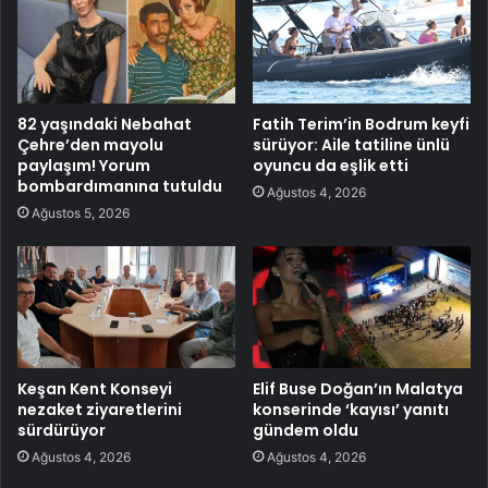
82 yaşındaki Nebahat
Fatih Terim’in Bodrum keyfi
Çehre’den mayolu
sürüyor: Aile tatiline ünlü
paylaşım! Yorum
oyuncu da eşlik etti
bombardımanına tutuldu
Ağustos 4, 2026
Ağustos 5, 2026
Keşan Kent Konseyi
Elif Buse Doğan’ın Malatya
nezaket ziyaretlerini
konserinde ‘kayısı’ yanıtı
sürdürüyor
gündem oldu
Ağustos 4, 2026
Ağustos 4, 2026