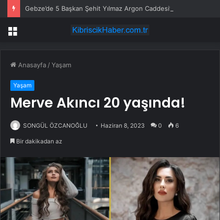
Gebze’de 5 Başkan Şehit Yılmaz Argon Caddesi’nde
Menü
Anasayfa
/
Yaşam
Yaşam
Merve Akıncı 20 yaşında!
SONGÜL ÖZCANOĞLU
Haziran 8, 2023
0
6
Bir dakikadan az