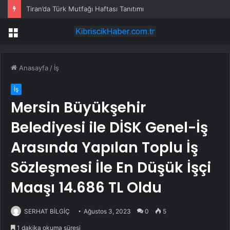
Tiran’da Türk Mutfağı Haftası Tanıtımı
Menü
Anasayfa
/
İş
İş
Mersin Büyükşehir
Belediyesi ile DİSK Genel-İş
Arasında Yapılan Toplu İş
Sözleşmesi İle En Düşük İşçi
Maaşı 14.686 TL Oldu
SERHAT BİLGİÇ
Ağustos 3, 2023
0
5
1 dakika okuma süresi