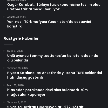
Özgür Karabat: ‘Türkiye faiz ekonomisine teslim oldu,
üretme faiz al mesajı veriliyor’
Ağustos 8, 2026
Yeni nesil Türk mafyası Yunanistan’da cezaevini
karıştırdı
Rastgele Haberler
Ocak 4, 2026
Ünlü oyuncu Tommy Lee Jones’un kızı otel odasında
ölü bulundu
Temmuz 23, 2025
Piyasa Katılımcıları Anketi’nde yıl sonu TÜFE beklentisi
hafif düşüş gösterdi
Mart 20, 2026
İflas eden perakende devi alıcı bulamadı, tüm
mağazalar kapanıyor
Temmuz 4, 2025
Sivas’ta Haziran Operasyonları: 272 Gözaltı