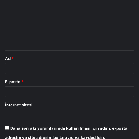
o
r
u
m
*
Ad
*
E-posta
*
İnternet sitesi
Daha sonraki yorumlarımda kullanılması için adım, e-posta
adresim ve site adresim bu tarayıcıya kaydedilsin.