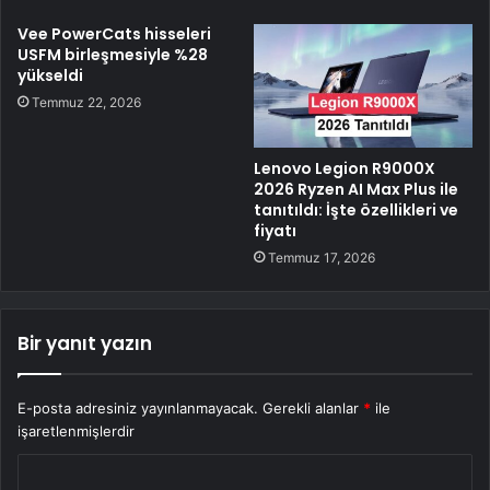
Vee PowerCats hisseleri
USFM birleşmesiyle %28
yükseldi
Temmuz 22, 2026
Lenovo Legion R9000X
2026 Ryzen AI Max Plus ile
tanıtıldı: İşte özellikleri ve
fiyatı
Temmuz 17, 2026
Bir yanıt yazın
E-posta adresiniz yayınlanmayacak.
Gerekli alanlar
*
ile
işaretlenmişlerdir
Y