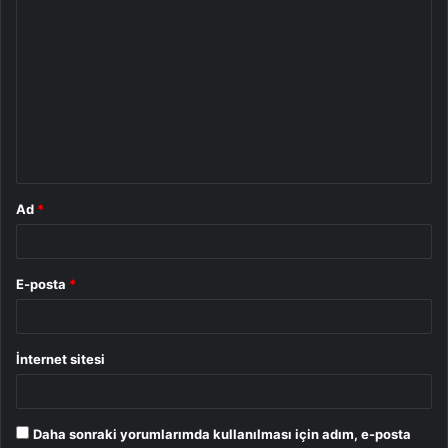
Y
o
r
u
m
*
Ad
*
E-posta
*
İnternet sitesi
Daha sonraki yorumlarımda kullanılması için adım, e-posta