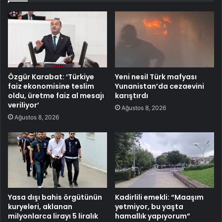
Özgür Karabat: ‘Türkiye
Yeni nesil Türk mafyası
faiz ekonomisine teslim
Yunanistan’da cezaevini
oldu, üretme faiz al mesajı
karıştırdı
veriliyor’
Ağustos 8, 2026
Ağustos 8, 2026
Yasa dışı bahis örgütünün
Kadirlili emekli: “Maaşım
kuryeleri, aklanan
yetmiyor, bu yaşta
milyonlarca lirayı 5 liralık
hamallık yapıyorum”