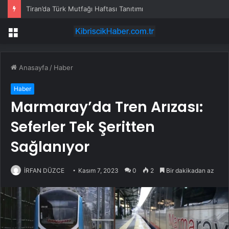
Tiran’da Türk Mutfağı Haftası Tanıtımı
Menü
Anasayfa
/
Haber
Haber
Marmaray’da Tren Arızası:
Seferler Tek Şeritten
Sağlanıyor
İRFAN DÜZCE
Kasım 7, 2023
0
2
Bir dakikadan az