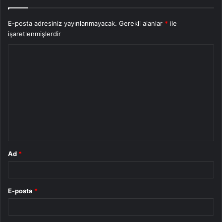
E-posta adresiniz yayınlanmayacak.
Gerekli alanlar
*
ile
işaretlenmişlerdir
Y
o
r
u
m
*
Ad
*
E-posta
*