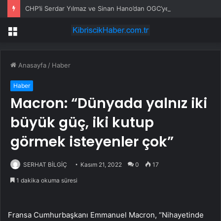
CHP’li Serdar Yılmaz ve Sinan Hano’dan OGC’ye ziyaret
Menü
Anasayfa
/
Haber
Haber
Macron: “Dünyada yalnız iki
büyük güç, iki kutup
görmek isteyenler çok”
SERHAT BİLGİÇ
Kasım 21, 2022
0
17
1 dakika okuma süresi
Fransa Cumhurbaşkanı Emmanuel Macron, “Nihayetinde