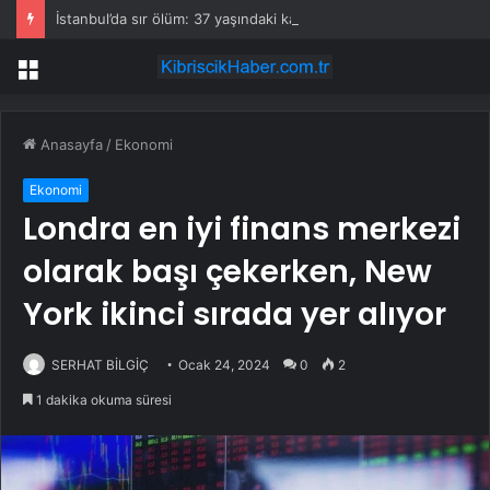
İstanbul’da sır ölüm: 37 yaşındaki kadın savcının evinde ölü bulundu!
Menü
Anasayfa
/
Ekonomi
Ekonomi
Londra en iyi finans merkezi
olarak başı çekerken, New
York ikinci sırada yer alıyor
SERHAT BİLGİÇ
Ocak 24, 2024
0
2
1 dakika okuma süresi