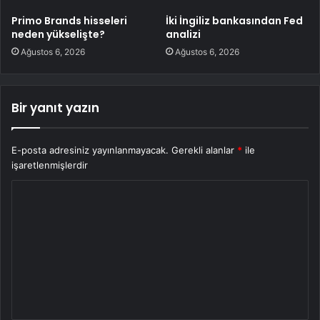
Primo Brands hisseleri
İki İngiliz bankasından Fed
neden yükselişte?
analizi
Ağustos 6, 2026
Ağustos 6, 2026
Bir yanıt yazın
E-posta adresiniz yayınlanmayacak.
Gerekli alanlar
*
ile
işaretlenmişlerdir
Y
o
r
u
m
*