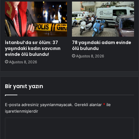
İstanbul’da sır ölüm: 37
78 yaşındaki adam evinde
yaşındaki kadın savcının
ölü bulundu
evinde ölü bulundu!
Ağustos 8, 2026
Ağustos 8, 2026
Bir yanıt yazın
E-posta adresiniz yayınlanmayacak.
Gerekli alanlar
*
ile
işaretlenmişlerdir
Y
o