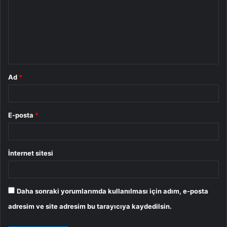
r
u
m
*
Ad
*
E-posta
*
İnternet sitesi
Daha sonraki yorumlarımda kullanılması için adım, e-posta
adresim ve site adresim bu tarayıcıya kaydedilsin.