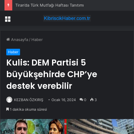
Tiran’da Türk Mutfağı Haftası Tanıtımı
Menü
Anasayfa
/
Haber
Haber
Kulis: DEM Partisi 5
büyükşehirde CHP’ye
destek verebilir
KEZBAN ÖZKIRIŞ
Ocak 16, 2024
0
3
1 dakika okuma süresi