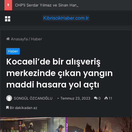
CHP’li Serdar Yılmaz ve Sinan Hano’dan OGC’ye ziyaret
Menü
Anasayfa
/
Haber
Haber
Kocaeli’de bir alışveriş
merkezinde çıkan yangın
maddi hasara yol açtı
SONGÜL ÖZCANOĞLU
Temmuz 23, 2023
0
11
Bir dakikadan az