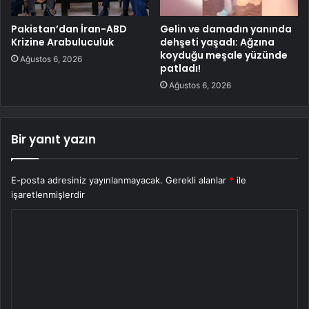
Pakistan’dan İran-ABD
Gelin ve damadın yanında
Krizine Arabuluculuk
dehşeti yaşadı: Ağzına
koyduğu meşale yüzünde
Ağustos 6, 2026
patladı!
Ağustos 6, 2026
Bir yanıt yazın
E-posta adresiniz yayınlanmayacak.
Gerekli alanlar
*
ile
işaretlenmişlerdir
Y
o
r
u
m