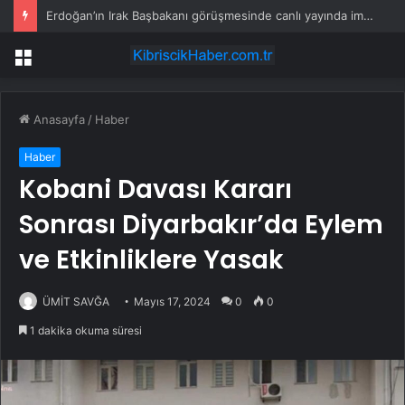
Erdoğan’ın Irak Başbakanı görüşmesinde canlı yayında imza krizi
Menü
Anasayfa
/
Haber
Haber
Kobani Davası Kararı
Sonrası Diyarbakır’da Eylem
ve Etkinliklere Yasak
ÜMİT SAVĞA
Mayıs 17, 2024
0
0
1 dakika okuma süresi