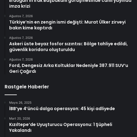
Erdoğan’ın Irak Başbakanı görüşmesinde canlı yayında
imza krizi
Ağustos 7, 2026
Türkiye’nin en zengin ismi değişti: Murat Ülker zirveyi
bakın kime kaptırdı
Ağustos 7, 2026
Askeri üste beyaz fosfor sızıntısı: Bölge tahliye edildi,
güvenlik koridoru oluşturuldu
Ağustos 7, 2026
Ford, Dengesiz Arka Koltuklar Nedeniyle 387.911 SUV’u
Geri Çağırdı
Rastgele Haberler
Mayıs 26, 2025
İBB’ye 4’üncü dalga operasyon: 45 kişi adliyede
Mart 20, 2026
Kızıltepe’de Uyuşturucu Operasyonu: 1 Şüpheli
Yakalandı