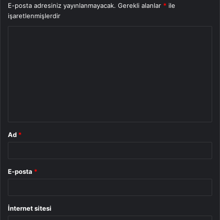
E-posta adresiniz yayınlanmayacak.
Gerekli alanlar
*
ile
işaretlenmişlerdir
Y
o
r
u
m
*
Ad
*
E-posta
*
İnternet sitesi