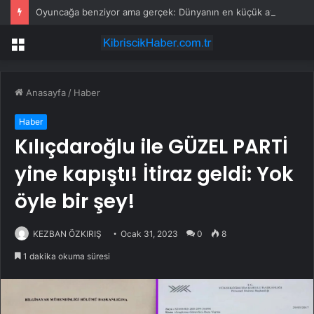
Oyuncağa benziyor ama gerçek: Dünyanın en küçük atı seçildi
Menü
Anasayfa
/
Haber
Haber
Kılıçdaroğlu ile GÜZEL PARTİ
yine kapıştı! İtiraz geldi: Yok
öyle bir şey!
KEZBAN ÖZKIRIŞ
Ocak 31, 2023
0
8
1 dakika okuma süresi