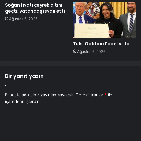
Soğan fiyatı çeyrek altını
geçti, vatandaş isyan etti
Ağustos 6, 2026
Tulsi Gabbard’dan İstifa
Ağustos 6, 2026
Bir yanıt yazın
E-posta adresiniz yayınlanmayacak.
Gerekli alanlar
*
ile
işaretlenmişlerdir
Y
o
r