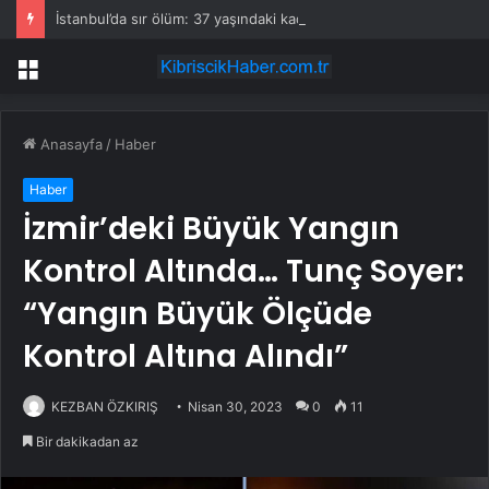
İstanbul’da sır ölüm: 37 yaşındaki kadın savcının evinde ölü bulundu!
Menü
Anasayfa
/
Haber
Haber
İzmir’deki Büyük Yangın
Kontrol Altında… Tunç Soyer:
“Yangın Büyük Ölçüde
Kontrol Altına Alındı”
KEZBAN ÖZKIRIŞ
Nisan 30, 2023
0
11
Bir dakikadan az