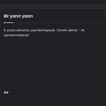
Bir yanıt yazın
E-posta adresiniz yayınlanmayacak.
Gerekli alanlar
*
ile
işaretlenmişlerdir
Y
o
r
u
m
*
Ad
*