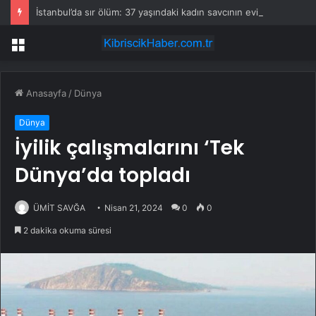
İstanbul’da sır ölüm: 37 yaşındaki kadın savcının evinde ölü bulundu!
Menü
Anasayfa
/
Dünya
Dünya
İyilik çalışmalarını ‘Tek
Dünya’da topladı
ÜMİT SAVĞA
Nisan 21, 2024
0
0
2 dakika okuma süresi