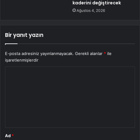
kaderini değiştirecek
Ağustos 4, 2026
Bir yanıt yazın
E-posta adresiniz yayınlanmayacak.
Gerekli alanlar
*
ile
işaretlenmişlerdir
Y
o
r
u
m
*
Ad
*