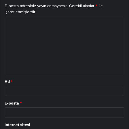
E-posta adresiniz yayınlanmayacak.
Gerekli alanlar
*
ile
işaretlenmişlerdir
Y
o
r
u
m
*
Ad
*
E-posta
*
İnternet sitesi