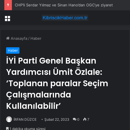
CHP’li Serdar Yılmaz ve Sinan Hano’dan OGC’ye ziyaret
Menü
Anasayfa
/
Haber
Haber
İYİ Parti Genel Başkan
Yardımcısı Ümit Özlale:
‘Toplanan paralar Seçim
Çalışmalarında
Kullanılabilir’
İRFAN DÜZCE
Şubat 22, 2023
0
7
1 dakika okuma süresi