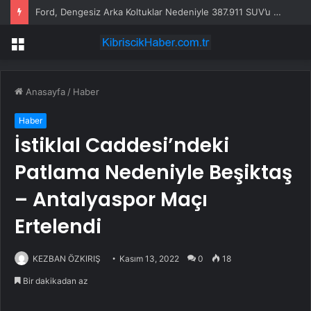
Ford, Dengesiz Arka Koltuklar Nedeniyle 387.911 SUV’u Geri Çağırdı
Menü
Anasayfa
/
Haber
Haber
İstiklal Caddesi’ndeki
Patlama Nedeniyle Beşiktaş
– Antalyaspor Maçı
Ertelendi
KEZBAN ÖZKIRIŞ
Kasım 13, 2022
0
18
Bir dakikadan az