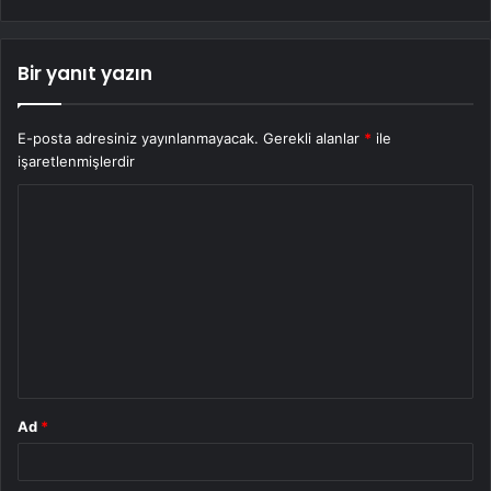
Bir yanıt yazın
E-posta adresiniz yayınlanmayacak.
Gerekli alanlar
*
ile
işaretlenmişlerdir
Y
o
r
u
m
*
Ad
*