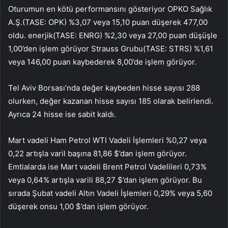
Oturumun en kötü performansını gösteriyor
OPKO Sağlık
A.Ş.
(TASE:
OPK
) %3,07 veya 15,10 puan düşerek 477,00
oldu.
enerjik
(TASE:
ENRG
) %2,30 veya 27,00 puan düşüşle
1,00’den işlem görüyor
Strauss Grubu
(TASE:
STRS
) %1,61
veya 146,00 puan kaybederek 8,00’de işlem görüyor.
Tel Aviv Borsası’nda değer kaybeden hisse sayısı 288
olurken, değer kazanan hisse sayısı 185 olarak belirlendi.
Ayrıca 24 hisse ise sabit kaldı.
Mart vadeli Ham Petrol WTI Vadeli İşlemleri %0,27 veya
0,22 artışla varil başına 81,86 $’dan işlem görüyor.
Emtialarda ise Mart vadeli Brent Petrol Vadelileri 0,73%
veya 0,64% artışla varili 88,27 $’dan işlem görüyor. Bu
sırada Şubat vadeli Altın Vadeli İşlemleri 0,29% veya 5,60
düşerek onsu 1,00 $’dan işlem görüyor.