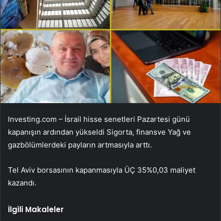
Investing.com – İsrail hisse senetleri Pazartesi günü
kapanışın ardından yükseldi
Sigorta
,
finans
ve
Yağ ve
gaz
bölümlerdeki payların artmasıyla arttı.
Tel Aviv borsasının kapanmasıyla
ÜÇ 35
%0,03 maliyet
kazandı.
İlgili Makaleler