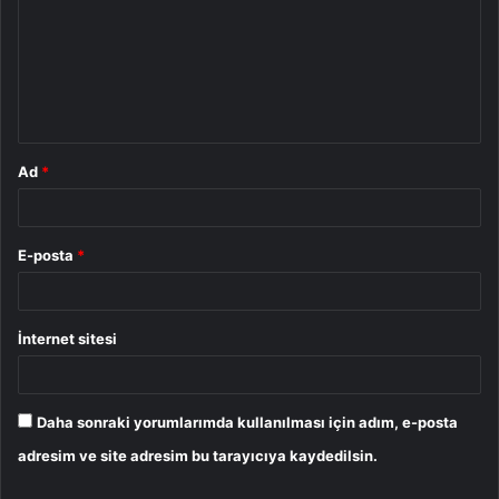
r
u
m
*
Ad
*
E-posta
*
İnternet sitesi
Daha sonraki yorumlarımda kullanılması için adım, e-posta
adresim ve site adresim bu tarayıcıya kaydedilsin.