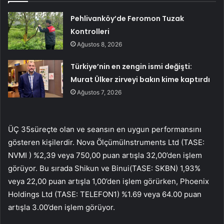
Pehlivanköy’de Feromon Tuzak
Kontrolleri
Ağustos 8, 2026
Türkiye’nin en zengin ismi değişti:
Murat Ülker zirveyi bakın kime kaptırdı
Ağustos 7, 2026
ÜÇ 35
süreçte olan ve seansın en uygun performansını
gösteren kişilerdir.
Nova Ölçümü
Instruments Ltd (TASE:
NVMI
) %2,39 veya 750,00 puan artışla 32,00’den işlem
görüyor. Bu sırada
Shikun ve Binui
(TASE:
SKBN
) 1,93%
veya 22,00 puan artışla 1,00’den işlem görürken, Phoenix
Holdings Ltd (TASE:
TELEFON1
) %1.69 veya 64.00 puan
artışla 3.00’den işlem görüyor.