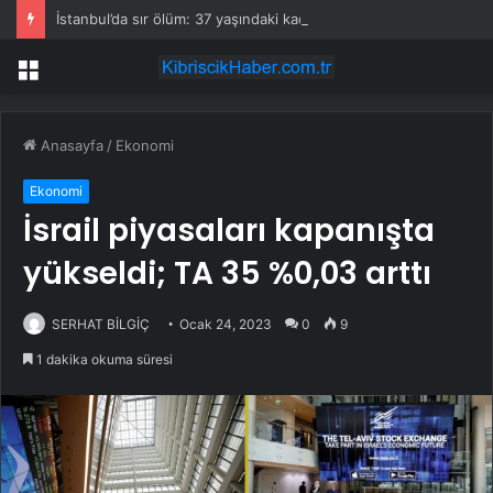
İstanbul’da sır ölüm: 37 yaşındaki kadın savcının evinde ölü bulundu!
Menü
Anasayfa
/
Ekonomi
Ekonomi
İsrail piyasaları kapanışta
yükseldi; TA 35 %0,03 arttı
SERHAT BİLGİÇ
Ocak 24, 2023
0
9
1 dakika okuma süresi