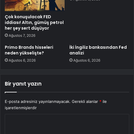
Çok konuşulacak FED
iddiası! Altın, gümüş petrol
her şey sert düşüyor
Ağustos 7, 2026
Primo Brands hisseleri
İki İngiliz bankasından Fed
neden yükselişte?
analizi
Ağustos 6, 2026
Ağustos 6, 2026
Bir yanıt yazın
E-posta adresiniz yayınlanmayacak.
Gerekli alanlar
*
ile
işaretlenmişlerdir
Y
o