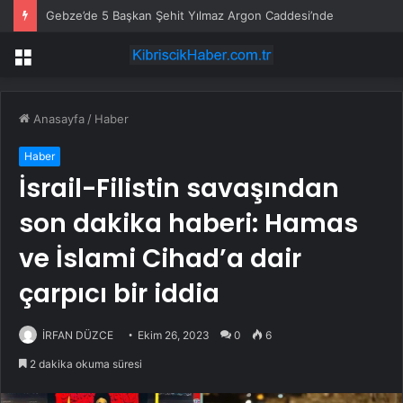
Gebze’de 5 Başkan Şehit Yılmaz Argon Caddesi’nde
Menü
Anasayfa
/
Haber
Haber
İsrail-Filistin savaşından
son dakika haberi: Hamas
ve İslami Cihad’a dair
çarpıcı bir iddia
İRFAN DÜZCE
Ekim 26, 2023
0
6
2 dakika okuma süresi