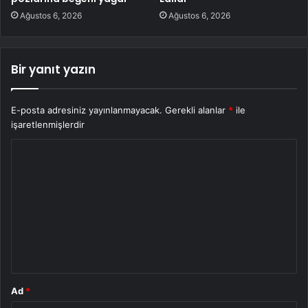
Ağustos 6, 2026
Ağustos 6, 2026
Bir yanıt yazın
E-posta adresiniz yayınlanmayacak.
Gerekli alanlar
*
ile
işaretlenmişlerdir
Y
o
r
u
m
*
Ad
*