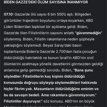
BİDEN GAZZE’DEKİ ÖLÜM SAYISINA İNANMIYOR
07.10:
Gazze’de ölü sayısı 6 bin 500’ü aştı. Bölgeden
görüntüler trajedinin boyutunu ortaya koyarken, ABD
Lideri Biden’dan tepkisel bir açıklama geldi. Biden,
Gazze’de ölen Filistinlilerin sayısını anlattı
“güvenmediğin”
söylenmiş. Biden, Filistin rakamlarına neden şüpheyle
yaklaştığını söylemedi. Beyaz Saray’daki basın
toplantısında Biden’a Gazze’de 2.700’den fazla çocuğun
öldürüldüğü hatırlatıldı ve bunun İsrail’in ABD’nin sivil
ölümlerini azaltmaya yönelik davetlerini görmezden geldiği
anlamına gelip gelmediği soruldu. Biden,
“Bana şunu
söylediler: Filistinlilerin kaç kişinin öldürüldüğü
konusunda doğruyu söyleyip söylemedikleri hakkında
hiçbir fikrim yok. Masumların öldürüldüğüne eminim ve
bu da savaşın bedeli. Ama rakamlara güvenmiyorum.”
Filistinliler duyuruyor.”
söz konusu. ABD’nin en büyük