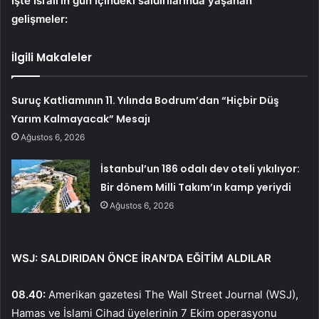
İşte İsrail’in gün içindeki saldırılarında yaşanan
gelişmeler:
İlgili Makaleler
Suruç Katliamının 11. Yılında Bodrum’dan “Hiçbir Düş
Yarım Kalmayacak” Mesajı
Ağustos 6, 2026
İstanbul’un 186 odalı dev oteli yıkılıyor:
Bir dönem Milli Takım’ın kamp yeriydi
Ağustos 6, 2026
WSJ: SALDIRIDAN ÖNCE İRAN’DA EĞİTİM ALDILAR
08.40:
Amerikan gazetesi The Wall Street Journal (WSJ),
Hamas ve İslami Cihad üyelerinin 7 Ekim operasyonu