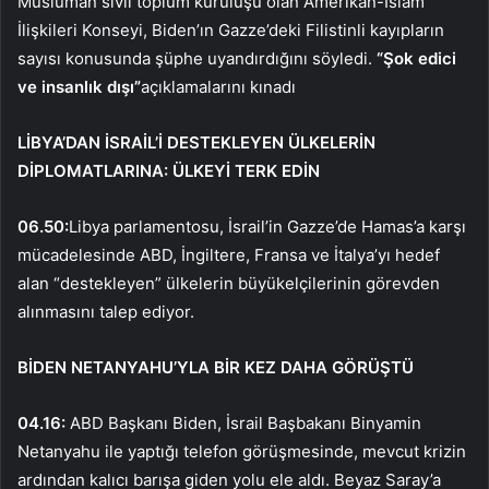
Müslüman sivil toplum kuruluşu olan Amerikan-İslam
İlişkileri Konseyi, Biden’ın Gazze’deki Filistinli kayıpların
sayısı konusunda şüphe uyandırdığını söyledi.
“Şok edici
ve insanlık dışı”
açıklamalarını kınadı
LİBYA’DAN İSRAİL’İ DESTEKLEYEN ÜLKELERİN
DİPLOMATLARINA: ÜLKEYİ TERK EDİN
06.50:
Libya parlamentosu, İsrail’in Gazze’de Hamas’a karşı
mücadelesinde ABD, İngiltere, Fransa ve İtalya’yı hedef
alan “destekleyen” ülkelerin büyükelçilerinin görevden
alınmasını talep ediyor.
BİDEN NETANYAHU’YLA BİR KEZ DAHA GÖRÜŞTÜ
04.16:
ABD Başkanı Biden, İsrail Başbakanı Binyamin
Netanyahu ile yaptığı telefon görüşmesinde, mevcut krizin
ardından kalıcı barışa giden yolu ele aldı. Beyaz Saray’a