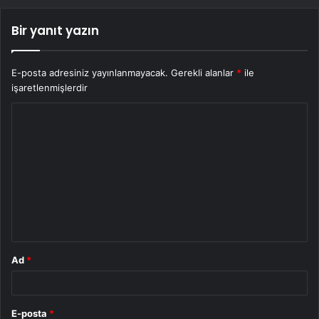
Bir yanıt yazın
E-posta adresiniz yayınlanmayacak.
Gerekli alanlar
*
ile
işaretlenmişlerdir
Y
o
r
u
m
*
Ad
*
E-posta
*