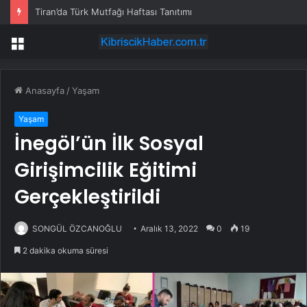
Tiran’da Türk Mutfağı Haftası Tanıtımı
Menü
Anasayfa
/
Yaşam
Yaşam
İnegöl’ün İlk Sosyal
Girişimcilik Eğitimi
Gerçekleştirildi
SONGÜL ÖZCANOĞLU
Aralık 13, 2022
0
19
2 dakika okuma süresi