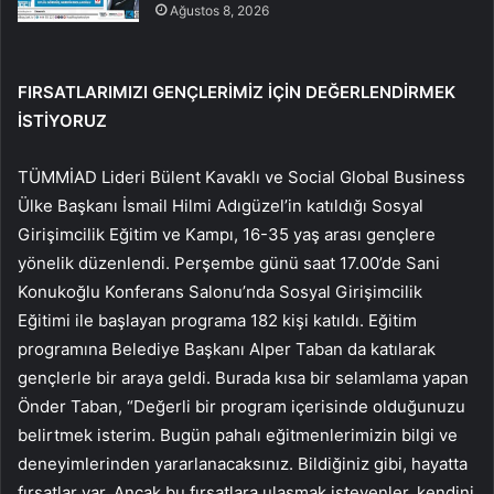
Ağustos 8, 2026
FIRSATLARIMIZI GENÇLERİMİZ İÇİN DEĞERLENDİRMEK
İSTİYORUZ
TÜMMİAD Lideri Bülent Kavaklı ve Social Global Business
Ülke Başkanı İsmail Hilmi Adıgüzel’in katıldığı Sosyal
Girişimcilik Eğitim ve Kampı, 16-35 yaş arası gençlere
yönelik düzenlendi. Perşembe günü saat 17.00’de Sani
Konukoğlu Konferans Salonu’nda Sosyal Girişimcilik
Eğitimi ile başlayan programa 182 kişi katıldı. Eğitim
programına Belediye Başkanı Alper Taban da katılarak
gençlerle bir araya geldi. Burada kısa bir selamlama yapan
Önder Taban, “Değerli bir program içerisinde olduğunuzu
belirtmek isterim. Bugün pahalı eğitmenlerimizin bilgi ve
deneyimlerinden yararlanacaksınız. Bildiğiniz gibi, hayatta
fırsatlar var. Ancak bu fırsatlara ulaşmak isteyenler, kendini