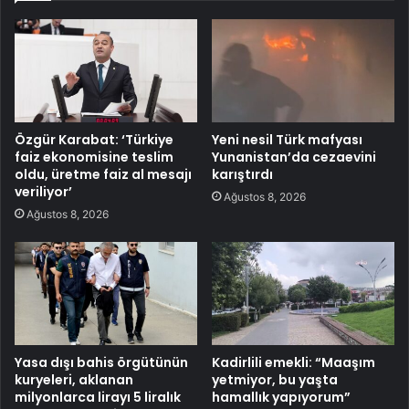
Özgür Karabat: ‘Türkiye
Yeni nesil Türk mafyası
faiz ekonomisine teslim
Yunanistan’da cezaevini
oldu, üretme faiz al mesajı
karıştırdı
veriliyor’
Ağustos 8, 2026
Ağustos 8, 2026
Yasa dışı bahis örgütünün
Kadirlili emekli: “Maaşım
kuryeleri, aklanan
yetmiyor, bu yaşta
milyonlarca lirayı 5 liralık
hamallık yapıyorum”