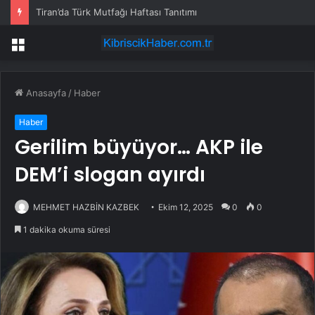
Tiran’da Türk Mutfağı Haftası Tanıtımı
Menü
Anasayfa
/
Haber
Haber
Gerilim büyüyor… AKP ile
DEM’i slogan ayırdı
MEHMET HAZBİN KAZBEK
Ekim 12, 2025
0
0
1 dakika okuma süresi