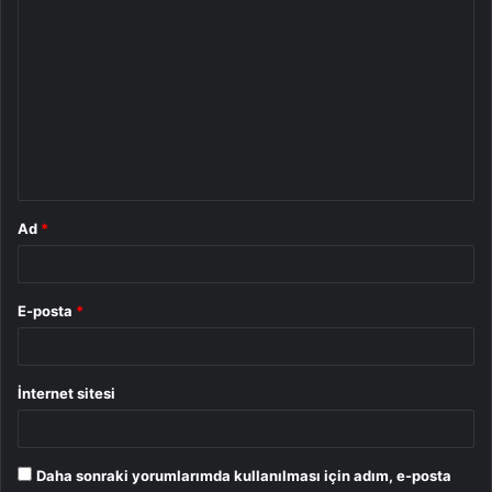
Y
o
r
u
m
*
Ad
*
E-posta
*
İnternet sitesi
Daha sonraki yorumlarımda kullanılması için adım, e-posta