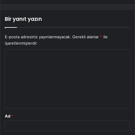
Bir yanıt yazın
E-posta adresiniz yayınlanmayacak.
Gerekli alanlar
*
ile
işaretlenmişlerdir
Y
o
r
u
m
*
Ad
*