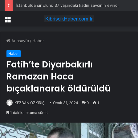
İstanbul’da sır ölüm: 37 yaşındaki kadın savcının evinde ölü bulundu!
Menü
Anasayfa
/
Haber
Haber
Fatih’te Diyarbakırlı
Ramazan Hoca
bıçaklanarak öldürüldü
KEZBAN ÖZKIRIŞ
Ocak 31, 2024
0
1
1 dakika okuma süresi