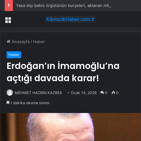
Yasa dışı bahis örgütünün kuryeleri, aklanan milyonlarca lirayı 5 liralık banknotla teslim almış
Menü
Anasayfa
/
Haber
Haber
Erdoğan’ın İmamoğlu’na
açtığı davada karar!
MEHMET HAZBİN KAZBEK
Ocak 14, 2026
0
0
1 dakika okuma süresi