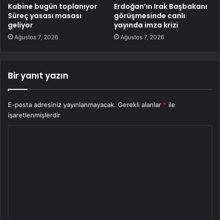
Kabine bugün toplanıyor
Erdoğan’ın Irak Başbakanı
Süreç yasası masası
görüşmesinde canlı
geliyor
yayında imza krizi
Ağustos 7, 2026
Ağustos 7, 2026
Bir yanıt yazın
E-posta adresiniz yayınlanmayacak.
Gerekli alanlar
*
ile
işaretlenmişlerdir
Y
o
r
u
m
*